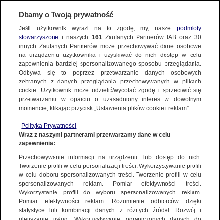
KONTAKT24
Dbamy o Twoją prywatność
KONTAKT24
|
NAJNOWSZE
Jeśli użytkownik wyrazi na to zgodę, my, nasze
podmioty
Wyślij Materiał
stowarzyszone
i naszych
161
Zaufanych Partnerów IAB oraz
30
MATERIAŁ UŻYTKOWNIKA
innych Zaufanych Partnerów może przechowywać dane osobowe
na urządzeniu użytkownika i uzyskiwać do nich dostęp w celu
Przemyśl, woj. podkarpackie
zapewnienia bardziej spersonalizowanego sposobu przeglądania.
Dzień dobry!
Odbywa się to poprzez przetwarzanie danych osobowych
WYŚLIJ MATERIAŁ
18 GRUDNIA
 2023
 1:43
Jedno konto do wszystkich usług
zebranych z danych przeglądania przechowywanych w plikach
cookie. Użytkownik może udzielić/wycofać zgodę i sprzeciwić się
przetwarzaniu w oparciu o uzasadniony interes w dowolnym
NAJNOWSZE
momencie, klikając przycisk „Ustawienia plików cookie i reklam”.
ZALOGUJ SIĘ
Polityka Prywatności
Wraz z naszymi partnerami przetwarzamy dane w celu
GORĄCE TEMATY
zapewnienia:
Zarejestruj się
Ważny temat?
Przechowywanie informacji na urządzeniu lub dostęp do nich.
Tworzenie profili w celu personalizacji treści. Wykorzystywanie profili
WIĘCEJ
Podziel się!
w celu doboru spersonalizowanych treści. Tworzenie profili w celu
spersonalizowanych reklam. Pomiar efektywności treści.
Wykorzystanie profili do wyboru spersonalizowanych reklam.
KANAŁY
Pomiar efektywności reklam. Rozumienie odbiorców dzięki
statystyce lub kombinacji danych z różnych źródeł. Rozwój i
Wyślij materiał
ulepszanie usług. Wykorzystywanie ograniczonych danych do