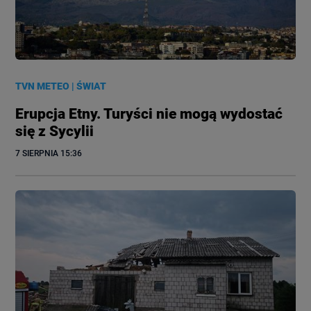
TVN METEO
|
ŚWIAT
Erupcja Etny. Turyści nie mogą wydostać
się z Sycylii
7 SIERPNIA
 15:36