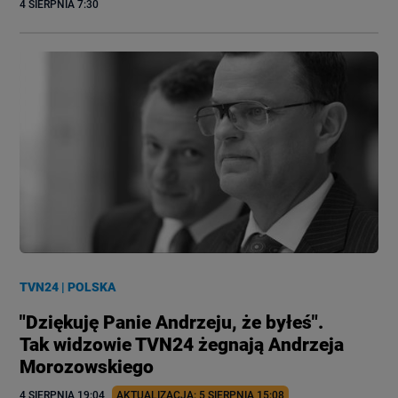
4 SIERPNIA
 7:30
TVN24
|
POLSKA
"Dziękuję Panie Andrzeju, że byłeś".
Tak widzowie TVN24 żegnają Andrzeja
Morozowskiego
4 SIERPNIA
 19:04
AKTUALIZACJA: 
5 SIERPNIA
 15:08