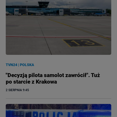
TVN24
|
POLSKA
"Decyzją pilota samolot zawrócił". Tuż
po starcie z Krakowa
2 SIERPNIA
 9:45