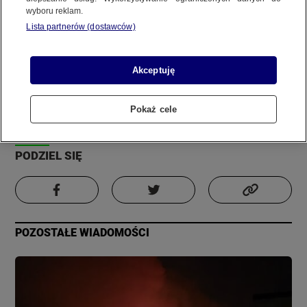
wyboru reklam.
REGULAMIN SERWISU
Lista partnerów (dostawców)
Zdjęcie
Film
POLITYKA PRYWATNOŚCI
Informacja
Akceptuję
Autor:
Materiał internauty
Pokaż cele
Copyright (C) 1997-2025 Korzystanie z materiałów redakcyjnych TVN S.A. / TVN Media Sp. z
Aktualizacja:
18 grudnia 2023, 1:43
o.o. wymaga wcześniejszej zgody TVN S.A./ TVN Media Sp. z o.o. oraz zawarcia stosownej
umowy licencyjnej. Na podstawie art. 25 ust. 1 pkt. 1 b) ustawy o prawie autorskim i prawach
PODZIEL SIĘ
pokrewnych TVN S.A. / TVN Media Sp. z o.o. wyraźnie zastrzega, że dalsze
rozpowszechnianie artykułów zamieszczonych w programach oraz na stronach
internetowych TVN S.A. / TVN Media Sp. z o.o. jest zabronione.
POZOSTAŁE WIADOMOŚCI