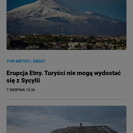
TVN METEO
|
ŚWIAT
Erupcja Etny. Turyści nie mogą wydostać
się z Sycylii
7 SIERPNIA
 15:36