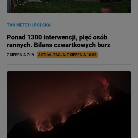
TVN METEO
|
POLSKA
Ponad 1300 interwencji, pięć osób
rannych. Bilans czwartkowych burz
7 SIERPNIA
 7:19
AKTUALIZACJA: 
7 SIERPNIA
 10:58