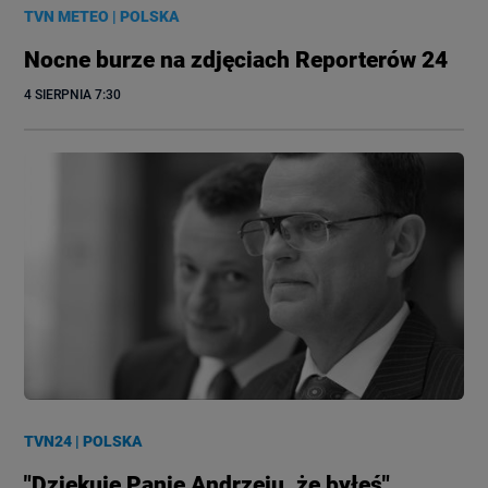
TVN METEO
|
POLSKA
Nocne burze na zdjęciach Reporterów 24
4 SIERPNIA
 7:30
TVN24
|
POLSKA
"Dziękuję Panie Andrzeju, że byłeś".