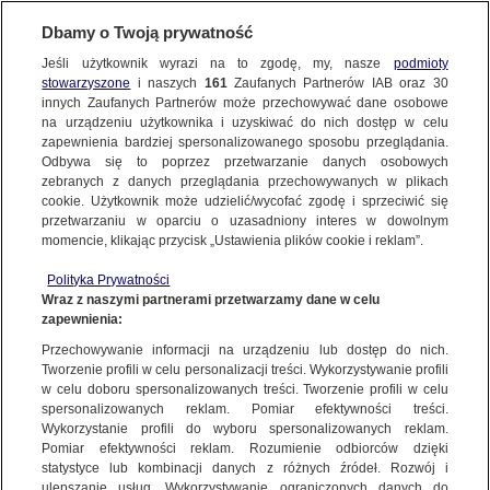
KONTAKT24
Dbamy o Twoją prywatność
Jeśli użytkownik wyrazi na to zgodę, my, nasze
podmioty
Wyślij Materiał
stowarzyszone
i naszych
161
Zaufanych Partnerów IAB oraz
30
innych Zaufanych Partnerów może przechowywać dane osobowe
na urządzeniu użytkownika i uzyskiwać do nich dostęp w celu
zapewnienia bardziej spersonalizowanego sposobu przeglądania.
Dzień dobry!
Odbywa się to poprzez przetwarzanie danych osobowych
WYŚLIJ MATERIAŁ
Jedno konto do wszystkich usług
zebranych z danych przeglądania przechowywanych w plikach
cookie. Użytkownik może udzielić/wycofać zgodę i sprzeciwić się
przetwarzaniu w oparciu o uzasadniony interes w dowolnym
NAJNOWSZE
momencie, klikając przycisk „Ustawienia plików cookie i reklam”.
ZALOGUJ SIĘ
Polityka Prywatności
Wraz z naszymi partnerami przetwarzamy dane w celu
GORĄCE TEMATY
zapewnienia:
Zarejestruj się
Przechowywanie informacji na urządzeniu lub dostęp do nich.
Przemarsz wilka w lesie
Tworzenie profili w celu personalizacji treści. Wykorzystywanie profili
WIĘCEJ
Leśny Kawaler/Kontakt24
w celu doboru spersonalizowanych treści. Tworzenie profili w celu
spersonalizowanych reklam. Pomiar efektywności treści.
Wykorzystanie profili do wyboru spersonalizowanych reklam.
KANAŁY
Pomiar efektywności reklam. Rozumienie odbiorców dzięki
KONTAKT24
|
NAJNOWSZE
statystyce lub kombinacji danych z różnych źródeł. Rozwój i
ulepszanie usług. Wykorzystywanie ograniczonych danych do