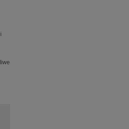
i
liwe