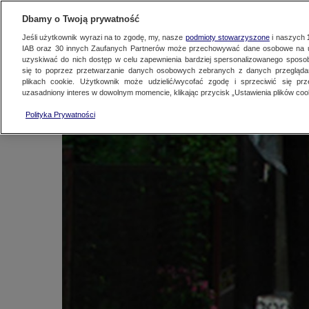
KONTAKT24
WYŚLIJ MATERIAŁ
Dbamy o Twoją prywatność
Jeśli użytkownik wyrazi na to zgodę, my, nasze
podmioty stowarzyszone
i naszych
IAB oraz
30
innych Zaufanych Partnerów może przechowywać dane osobowe na ur
Polska znów liczy st
uzyskiwać do nich dostęp w celu zapewnienia bardziej spersonalizowanego sposo
się to poprzez przetwarzanie danych osobowych zebranych z danych przegląd
plikach cookie. Użytkownik może udzielić/wycofać zgodę i sprzeciwić się pr
uzasadniony interes w dowolnym momencie, klikając przycisk „Ustawienia plików cook
Kontakt24
|
Najnowsze
16 sierpnia 2010, 6:39
Polityka Prywatności