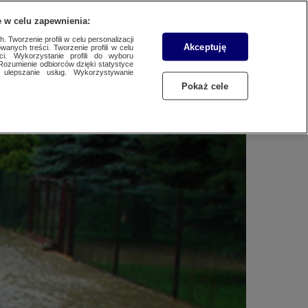
WYŚLIJ MATERIAŁ
 w celu zapewnienia:
 Tworzenie profili w celu personalizacji
Akceptuję
wanych treści. Tworzenie profili w celu
ci. Wykorzystanie profili do wyboru
Rozumienie odbiorców dzięki statystyce
ulepszanie usług. Wykorzystywanie
Pokaż cele