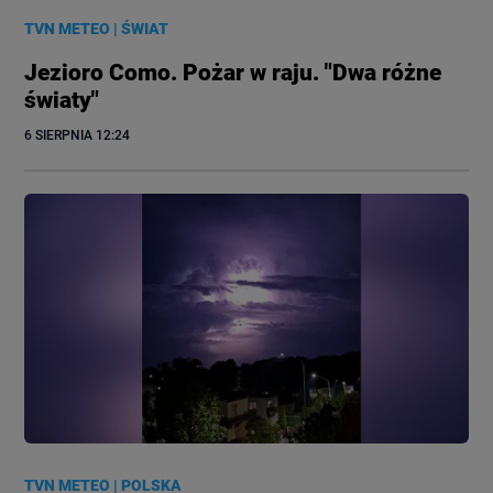
TVN METEO
|
ŚWIAT
Jezioro Como. Pożar w raju. "Dwa różne
światy"
6 SIERPNIA
 12:24
TVN METEO
|
POLSKA