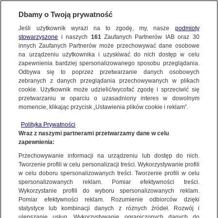
KONTAKT24
Dbamy o Twoją prywatność
Jeśli użytkownik wyrazi na to zgodę, my, nasze
podmioty
Wyślij Materiał
stowarzyszone
i naszych
161
Zaufanych Partnerów IAB oraz
30
innych Zaufanych Partnerów może przechowywać dane osobowe
na urządzeniu użytkownika i uzyskiwać do nich dostęp w celu
zapewnienia bardziej spersonalizowanego sposobu przeglądania.
Dzień dobry!
Odbywa się to poprzez przetwarzanie danych osobowych
WYŚLIJ MATERIAŁ
Jedno konto do wszystkich usług
zebranych z danych przeglądania przechowywanych w plikach
cookie. Użytkownik może udzielić/wycofać zgodę i sprzeciwić się
przetwarzaniu w oparciu o uzasadniony interes w dowolnym
NAJNOWSZE
momencie, klikając przycisk „Ustawienia plików cookie i reklam”.
ZALOGUJ SIĘ
Polityka Prywatności
Wraz z naszymi partnerami przetwarzamy dane w celu
GORĄCE TEMATY
zapewnienia:
Zarejestruj się
Przechowywanie informacji na urządzeniu lub dostęp do nich.
KONTAKT24
|
NAJNOWSZE
Tworzenie profili w celu personalizacji treści. Wykorzystywanie profili
WIĘCEJ
w celu doboru spersonalizowanych treści. Tworzenie profili w celu
Polscy kibice aresztowani w Dublinie
spersonalizowanych reklam. Pomiar efektywności treści.
Wykorzystanie profili do wyboru spersonalizowanych reklam.
8 LUTEGO
 2013
 9:47
KANAŁY
Pomiar efektywności reklam. Rozumienie odbiorców dzięki
statystyce lub kombinacji danych z różnych źródeł. Rozwój i
ulepszanie usług. Wykorzystywanie ograniczonych danych do