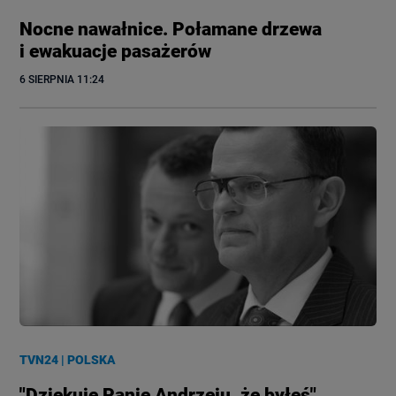
Nocne nawałnice. Połamane drzewa
i ewakuacje pasażerów
6 SIERPNIA
 11:24
TVN24
|
POLSKA
"Dziękuję Panie Andrzeju, że byłeś".