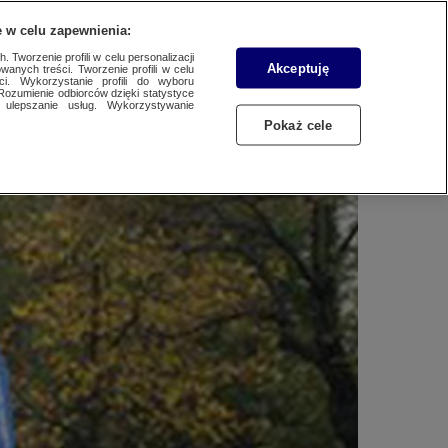
WYŚLIJ MATERIAŁ
 w celu zapewnienia:
 Tworzenie profili w celu personalizacji
Akceptuję
wanych treści. Tworzenie profili w celu
ci. Wykorzystanie profili do wyboru
Rozumienie odbiorców dzięki statystyce
ulepszanie usług. Wykorzystywanie
Pokaż cele