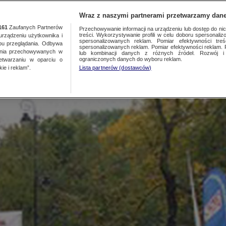
NAJNOWSZE
GORĄCE TEMATY
Wraz z naszymi partnerami przetwarzamy dane
161
Zaufanych Partnerów
Przechowywanie informacji na urządzeniu lub dostęp do nich.
treści. Wykorzystywanie profili w celu doboru spersonalizo
ządzeniu użytkownika i
S to nie piłka nożna"
spersonalizowanych reklam. Pomiar efektywności treś
bu przeglądania. Odbywa
spersonalizowanych reklam. Pomiar efektywności reklam. 
ania przechowywanych w
lub kombinacji danych z różnych źródeł. Rozwój i 
ograniczonych danych do wyboru reklam.
zetwarzaniu w oparciu o
ie i reklam”.
Lista partnerów (dostawców)