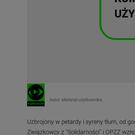
Autor:
Materiał użytkownika
Uzbrojony w petardy i syreny tłum, od g
Związkowcy z "Solidarności" i OPZZ wznosil