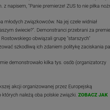
. z napisem, "Panie premierze! ZUS to nie piłka noż
upa młodych związkowców. Na jej czele widniał
naszym świecie?". Demonstranci przebrani za premi
 Rostowskiego obwiązali grupę "starszych"
ować szkodliwą ich zdaniem politykę zaciskania pa
umie demonstrowało kilka tys. osób (organizatorzy
szej akcji organizowanej przez Europejską
tórych należą oba polskie związki.
ZOBACZ JAK