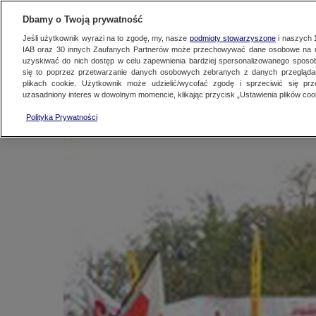
KONTAKT24
WYŚLIJ MATERIAŁ
Dbamy o Twoją prywatność
Jeśli użytkownik wyrazi na to zgodę, my, nasze
podmioty stowarzyszone
i naszych
IAB oraz
30
innych Zaufanych Partnerów może przechowywać dane osobowe na ur
"Panie premierze! ZU
uzyskiwać do nich dostęp w celu zapewnienia bardziej spersonalizowanego sposo
się to poprzez przetwarzanie danych osobowych zebranych z danych przegląd
plikach cookie. Użytkownik może udzielić/wycofać zgodę i sprzeciwić się pr
uzasadniony interes w dowolnym momencie, klikając przycisk „Ustawienia plików cook
Kontakt24
|
Najnowsze
29 września 2010, 15:41
Polityka Prywatności