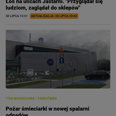
Łoś na ulicach Jastarni. "Przyglądał się
ludziom, zaglądał do sklepów"
30 LIPCA
 13:31
AKTUALIZACJA: 
30 LIPCA
 20:42
TVN WARSZAWA
|
TARGÓWEK
Pożar śmieciarki w nowej spalarni
odpadów