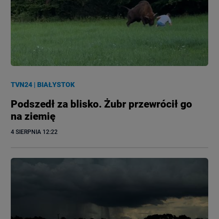
TVN24
|
BIAŁYSTOK
Podszedł za blisko. Żubr przewrócił go
na ziemię
4 SIERPNIA
 12:22