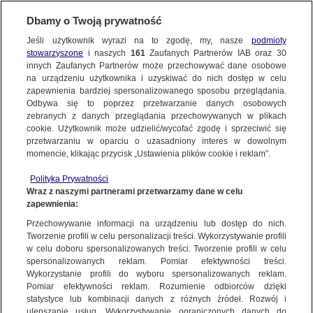
KONTAKT24
Dbamy o Twoją prywatność
Jeśli użytkownik wyrazi na to zgodę, my, nasze
podmioty
Wyślij Materiał
stowarzyszone
i naszych
161
Zaufanych Partnerów IAB oraz
30
innych Zaufanych Partnerów może przechowywać dane osobowe
na urządzeniu użytkownika i uzyskiwać do nich dostęp w celu
zapewnienia bardziej spersonalizowanego sposobu przeglądania.
Dzień dobry!
Odbywa się to poprzez przetwarzanie danych osobowych
WYŚLIJ MATERIAŁ
Jedno konto do wszystkich usług
zebranych z danych przeglądania przechowywanych w plikach
cookie. Użytkownik może udzielić/wycofać zgodę i sprzeciwić się
przetwarzaniu w oparciu o uzasadniony interes w dowolnym
NAJNOWSZE
momencie, klikając przycisk „Ustawienia plików cookie i reklam”.
ZALOGUJ SIĘ
Polityka Prywatności
Wraz z naszymi partnerami przetwarzamy dane w celu
GORĄCE TEMATY
zapewnienia:
Zarejestruj się
Przechowywanie informacji na urządzeniu lub dostęp do nich.
Opady gradu w Dąbrówce (Wielkopolskie)
Tworzenie profili w celu personalizacji treści. Wykorzystywanie profili
WIĘCEJ
Kontakt24 / Tomasz
w celu doboru spersonalizowanych treści. Tworzenie profili w celu
spersonalizowanych reklam. Pomiar efektywności treści.
Wykorzystanie profili do wyboru spersonalizowanych reklam.
KANAŁY
Pomiar efektywności reklam. Rozumienie odbiorców dzięki
KONTAKT24
|
NAJNOWSZE
statystyce lub kombinacji danych z różnych źródeł. Rozwój i
ulepszanie usług. Wykorzystywanie ograniczonych danych do