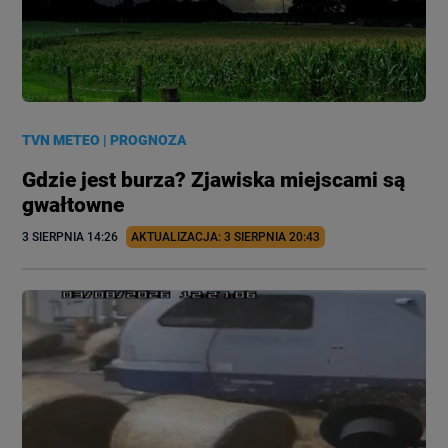
TVN METEO
|
PROGNOZA
Gdzie jest burza? Zjawiska miejscami są
gwałtowne
3 SIERPNIA
 14:26
AKTUALIZACJA: 
3 SIERPNIA
 20:43