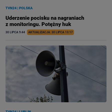
TVN24
|
POLSKA
Uderzenie pocisku na nagraniach
z monitoringu. Potężny huk
30 LIPCA
 9:44
AKTUALIZACJA: 
30 LIPCA
 13:17
TVN24
|
LUBLIN