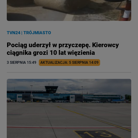
TVN24
|
TRÓJMIASTO
Pociąg uderzył w przyczepę. Kierowcy
ciągnika grozi 10 lat więzienia
3 SIERPNIA
 15:49
AKTUALIZACJA: 
5 SIERPNIA
 14:09