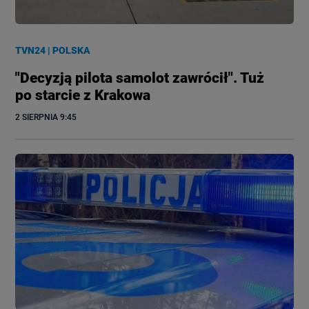
TVN24
|
POLSKA
"Decyzją pilota samolot zawrócił". Tuż
po starcie z Krakowa
2 SIERPNIA
 9:45