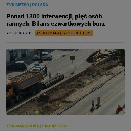
TVN METEO
|
POLSKA
Ponad 1300 interwencji, pięć osób
rannych. Bilans czwartkowych burz
7 SIERPNIA
 7:19
AKTUALIZACJA: 
7 SIERPNIA
 10:58
TVN WARSZAWA
|
ŚRÓDMIEŚCIE