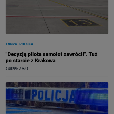
TVN24
|
POLSKA
"Decyzją pilota samolot zawrócił". Tuż
po starcie z Krakowa
2 SIERPNIA
 9:45