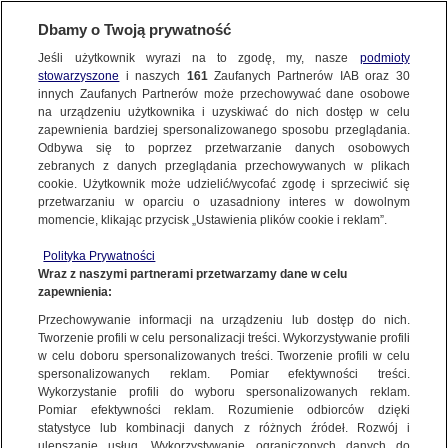
KONTAKT24
Dbamy o Twoją prywatność
Jeśli użytkownik wyrazi na to zgodę, my, nasze
podmioty
Wyślij Materiał
stowarzyszone
i naszych
161
Zaufanych Partnerów IAB oraz
30
innych Zaufanych Partnerów może przechowywać dane osobowe
na urządzeniu użytkownika i uzyskiwać do nich dostęp w celu
zapewnienia bardziej spersonalizowanego sposobu przeglądania.
Dzień dobry!
Odbywa się to poprzez przetwarzanie danych osobowych
WYŚLIJ MATERIAŁ
Jedno konto do wszystkich usług
zebranych z danych przeglądania przechowywanych w plikach
cookie. Użytkownik może udzielić/wycofać zgodę i sprzeciwić się
przetwarzaniu w oparciu o uzasadniony interes w dowolnym
NAJNOWSZE
momencie, klikając przycisk „Ustawienia plików cookie i reklam”.
ZALOGUJ SIĘ
Polityka Prywatności
Wraz z naszymi partnerami przetwarzamy dane w celu
GORĄCE TEMATY
zapewnienia:
Zarejestruj się
Przechowywanie informacji na urządzeniu lub dostęp do nich.
KONTAKT24
|
NAJNOWSZE
Tworzenie profili w celu personalizacji treści. Wykorzystywanie profili
WIĘCEJ
w celu doboru spersonalizowanych treści. Tworzenie profili w celu
Ojciec z córką zniknęli w Odrze
spersonalizowanych reklam. Pomiar efektywności treści.
Wykorzystanie profili do wyboru spersonalizowanych reklam.
5 SIERPNIA
 2010
 10:35
KANAŁY
Pomiar efektywności reklam. Rozumienie odbiorców dzięki
statystyce lub kombinacji danych z różnych źródeł. Rozwój i
ulepszanie usług. Wykorzystywanie ograniczonych danych do