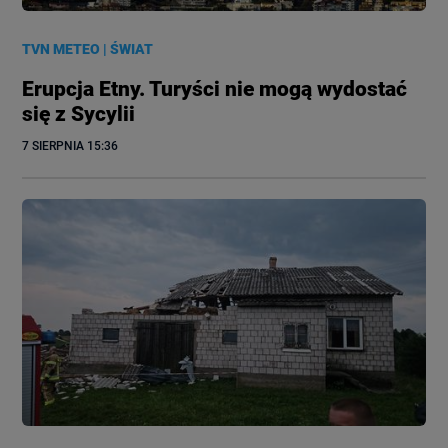
TVN METEO
|
ŚWIAT
Erupcja Etny. Turyści nie mogą wydostać
się z Sycylii
7 SIERPNIA
 15:36