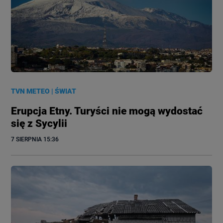
TVN METEO
|
ŚWIAT
Erupcja Etny. Turyści nie mogą wydostać
się z Sycylii
7 SIERPNIA
 15:36