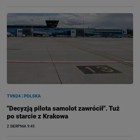
TVN24
|
POLSKA
"Decyzją pilota samolot zawrócił". Tuż
po starcie z Krakowa
2 SIERPNIA
 9:45