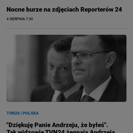
Nocne burze na zdjęciach Reporterów 24
4 SIERPNIA
 7:30
TVN24
|
POLSKA
"Dziękuję Panie Andrzeju, że byłeś".
Tak widzowie TVN24 żegnają Andrzeja