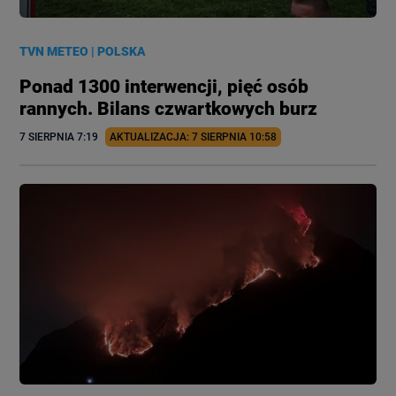
TVN METEO
|
POLSKA
Ponad 1300 interwencji, pięć osób
rannych. Bilans czwartkowych burz
7 SIERPNIA
 7:19
AKTUALIZACJA: 
7 SIERPNIA
 10:58