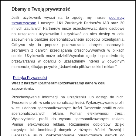
KONTAKT24
Dbamy o Twoją prywatność
Jeśli użytkownik wyrazi na to zgodę, my, nasze
podmioty
Wyślij Materiał
stowarzyszone
i naszych
161
Zaufanych Partnerów IAB oraz
30
innych Zaufanych Partnerów może przechowywać dane osobowe
na urządzeniu użytkownika i uzyskiwać do nich dostęp w celu
zapewnienia bardziej spersonalizowanego sposobu przeglądania.
Dzień dobry!
Odbywa się to poprzez przetwarzanie danych osobowych
WYŚLIJ MATERIAŁ
Jedno konto do wszystkich usług
zebranych z danych przeglądania przechowywanych w plikach
cookie. Użytkownik może udzielić/wycofać zgodę i sprzeciwić się
przetwarzaniu w oparciu o uzasadniony interes w dowolnym
NAJNOWSZE
momencie, klikając przycisk „Ustawienia plików cookie i reklam”.
ZALOGUJ SIĘ
Polityka Prywatności
Wraz z naszymi partnerami przetwarzamy dane w celu
GORĄCE TEMATY
zapewnienia:
Zarejestruj się
Przechowywanie informacji na urządzeniu lub dostęp do nich.
KONTAKT24
|
NAJNOWSZE
Tworzenie profili w celu personalizacji treści. Wykorzystywanie profili
WIĘCEJ
w celu doboru spersonalizowanych treści. Tworzenie profili w celu
Nieprzytomny lekarz na dyżurze. To leki
spersonalizowanych reklam. Pomiar efektywności treści.
Wykorzystanie profili do wyboru spersonalizowanych reklam.
16 WRZEŚNIA
 2010
 17:54
KANAŁY
Pomiar efektywności reklam. Rozumienie odbiorców dzięki
statystyce lub kombinacji danych z różnych źródeł. Rozwój i
ulepszanie usług. Wykorzystywanie ograniczonych danych do