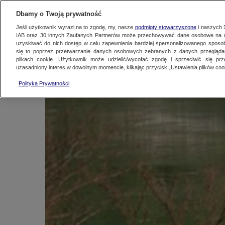
KONTAKT24
WYŚLIJ MATERIAŁ
Dbamy o Twoją prywatność
Jeśli użytkownik wyrazi na to zgodę, my, nasze
podmioty stowarzyszone
i naszych
IAB oraz
30
innych Zaufanych Partnerów może przechowywać dane osobowe na ur
Nie wyhamowała na 
uzyskiwać do nich dostęp w celu zapewnienia bardziej spersonalizowanego sposo
się to poprzez przetwarzanie danych osobowych zebranych z danych przegląd
plikach cookie. Użytkownik może udzielić/wycofać zgodę i sprzeciwić się pr
uzasadniony interes w dowolnym momencie, klikając przycisk „Ustawienia plików cook
Kontakt24
|
Najnowsze
6 maja 2013, 7:16
Polityka Prywatności