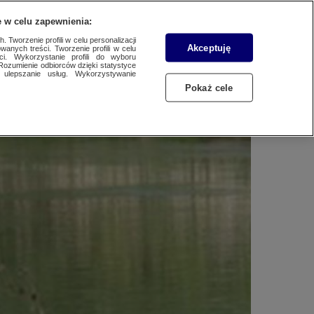
WYŚLIJ MATERIAŁ
 w celu zapewnienia:
 Tworzenie profili w celu personalizacji
Akceptuję
wanych treści. Tworzenie profili w celu
anu
ci. Wykorzystanie profili do wyboru
Rozumienie odbiorców dzięki statystyce
ulepszanie usług. Wykorzystywanie
Pokaż cele