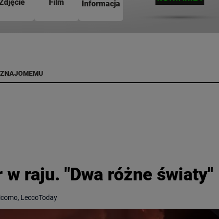
Zdjęcie
Film
Informacja
 ZNAJOMEMU
 w raju. "Dwa różne światy"
icomo, LeccoToday