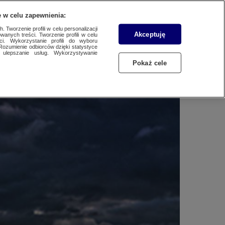
WYŚLIJ MATERIAŁ
 w celu zapewnienia:
 Tworzenie profili w celu personalizacji
Akceptuję
wanych treści. Tworzenie profili w celu
ci. Wykorzystanie profili do wyboru
Rozumienie odbiorców dzięki statystyce
ulepszanie usług. Wykorzystywanie
Pokaż cele