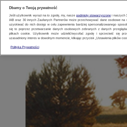
KONTAKT24
WYŚLIJ MATERIAŁ
Dbamy o Twoją prywatność
Jeśli użytkownik wyrazi na to zgodę, my, nasze
podmioty stowarzyszone
i naszych
IAB oraz
30
innych Zaufanych Partnerów może przechowywać dane osobowe na ur
Nadeszło astronomic
uzyskiwać do nich dostęp w celu zapewnienia bardziej spersonalizowanego sposo
się to poprzez przetwarzanie danych osobowych zebranych z danych przegląd
plikach cookie. Użytkownik może udzielić/wycofać zgodę i sprzeciwić się pr
uzasadniony interes w dowolnym momencie, klikając przycisk „Ustawienia plików cook
Kontakt24
|
Najnowsze
21 czerwca 2014, 13:18
Polityka Prywatności