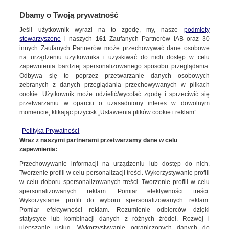
KONTAKT24
Dbamy o Twoją prywatność
Jeśli użytkownik wyrazi na to zgodę, my, nasze
podmioty
Wyślij Materiał
stowarzyszone
i naszych
161
Zaufanych Partnerów IAB oraz
30
innych Zaufanych Partnerów może przechowywać dane osobowe
na urządzeniu użytkownika i uzyskiwać do nich dostęp w celu
zapewnienia bardziej spersonalizowanego sposobu przeglądania.
Dzień dobry!
Odbywa się to poprzez przetwarzanie danych osobowych
WYŚLIJ MATERIAŁ
Jedno konto do wszystkich usług
zebranych z danych przeglądania przechowywanych w plikach
cookie. Użytkownik może udzielić/wycofać zgodę i sprzeciwić się
przetwarzaniu w oparciu o uzasadniony interes w dowolnym
NAJNOWSZE
momencie, klikając przycisk „Ustawienia plików cookie i reklam”.
ZALOGUJ SIĘ
Polityka Prywatności
Wraz z naszymi partnerami przetwarzamy dane w celu
GORĄCE TEMATY
zapewnienia:
Zarejestruj się
Przechowywanie informacji na urządzeniu lub dostęp do nich.
KONTAKT24
|
NAJNOWSZE
Tworzenie profili w celu personalizacji treści. Wykorzystywanie profili
WIĘCEJ
w celu doboru spersonalizowanych treści. Tworzenie profili w celu
Na wzniesieniu, pod cmentarnym murem.
spersonalizowanych reklam. Pomiar efektywności treści.
Wykorzystanie profili do wyboru spersonalizowanych reklam.
Mistrz parkowania w akcji
KANAŁY
Pomiar efektywności reklam. Rozumienie odbiorców dzięki
statystyce lub kombinacji danych z różnych źródeł. Rozwój i
27 LUTEGO
 2016
 12:00
ulepszanie usług. Wykorzystywanie ograniczonych danych do