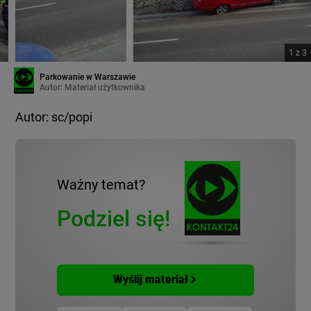
1
z
3
Parkowanie w Warszawie
Autor:
Materiał użytkownika
Autor: sc/popi
Ważny temat?
Podziel się!
Wyślij materiał