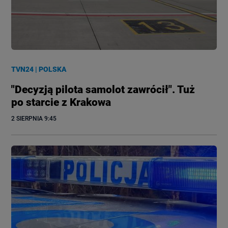
TVN24
|
POLSKA
"Decyzją pilota samolot zawrócił". Tuż
po starcie z Krakowa
2 SIERPNIA
 9:45