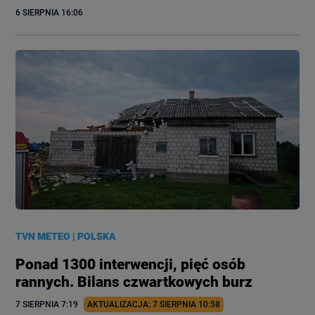
6 SIERPNIA
 16:06
TVN METEO
|
POLSKA
Ponad 1300 interwencji, pięć osób
rannych. Bilans czwartkowych burz
7 SIERPNIA
 7:19
AKTUALIZACJA: 
7 SIERPNIA
 10:58