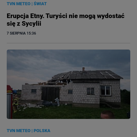
TVN METEO
|
ŚWIAT
Erupcja Etny. Turyści nie mogą wydostać
się z Sycylii
7 SIERPNIA
 15:36
TVN METEO
|
POLSKA