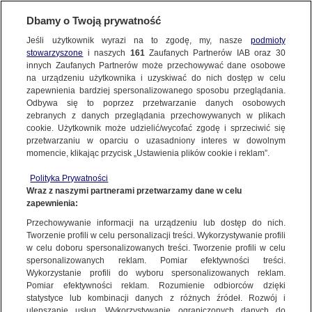
KONTAKT24
Dbamy o Twoją prywatność
Jeśli użytkownik wyrazi na to zgodę, my, nasze
podmioty
Wyślij Materiał
stowarzyszone
i naszych
161
Zaufanych Partnerów IAB oraz
30
innych Zaufanych Partnerów może przechowywać dane osobowe
na urządzeniu użytkownika i uzyskiwać do nich dostęp w celu
zapewnienia bardziej spersonalizowanego sposobu przeglądania.
Dzień dobry!
Odbywa się to poprzez przetwarzanie danych osobowych
WYŚLIJ MATERIAŁ
Jedno konto do wszystkich usług
zebranych z danych przeglądania przechowywanych w plikach
cookie. Użytkownik może udzielić/wycofać zgodę i sprzeciwić się
przetwarzaniu w oparciu o uzasadniony interes w dowolnym
NAJNOWSZE
momencie, klikając przycisk „Ustawienia plików cookie i reklam”.
ZALOGUJ SIĘ
Polityka Prywatności
Wraz z naszymi partnerami przetwarzamy dane w celu
GORĄCE TEMATY
Moja Wielka Sobota | A
Moja Wielka Sobota | Anna Hudyka/Kontakt24
zapewnienia:
Zarejestruj się
Hudyka/Kontakt24
Przechowywanie informacji na urządzeniu lub dostęp do nich.
Tworzenie profili w celu personalizacji treści. Wykorzystywanie profili
WIĘCEJ
w celu doboru spersonalizowanych treści. Tworzenie profili w celu
KONTAKT24
|
NAJNOWSZE
spersonalizowanych reklam. Pomiar efektywności treści.
Wykorzystanie profili do wyboru spersonalizowanych reklam.
MATERIAŁ UŻYTKOWNIKA
KANAŁY
Pomiar efektywności reklam. Rozumienie odbiorców dzięki
statystyce lub kombinacji danych z różnych źródeł. Rozwój i
Moja Wielka Sobota
ulepszanie usług. Wykorzystywanie ograniczonych danych do