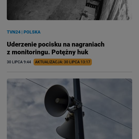
TVN24
|
POLSKA
Uderzenie pocisku na nagraniach
z monitoringu. Potężny huk
30 LIPCA
 9:44
AKTUALIZACJA: 
30 LIPCA
 13:17