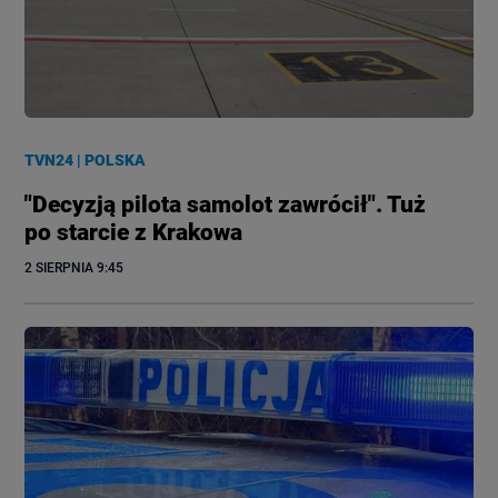
TVN24
|
POLSKA
"Decyzją pilota samolot zawrócił". Tuż
po starcie z Krakowa
2 SIERPNIA
 9:45