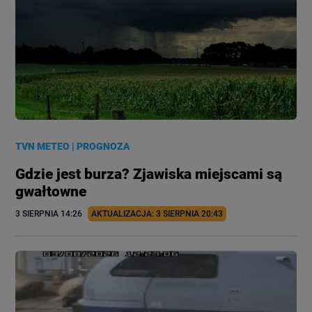
TVN METEO
|
PROGNOZA
Gdzie jest burza? Zjawiska miejscami są
gwałtowne
3 SIERPNIA
 14:26
AKTUALIZACJA: 
3 SIERPNIA
 20:43