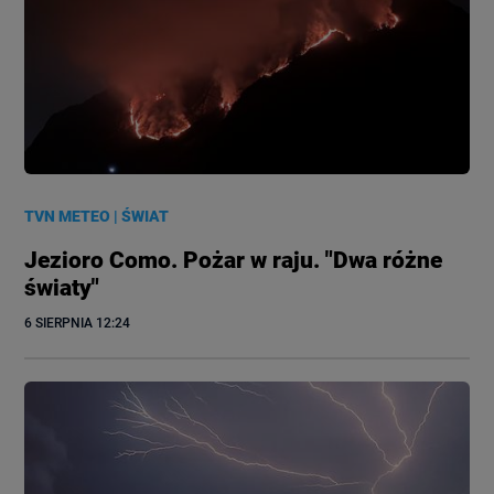
TVN METEO
|
ŚWIAT
Jezioro Como. Pożar w raju. "Dwa różne
światy"
6 SIERPNIA
 12:24