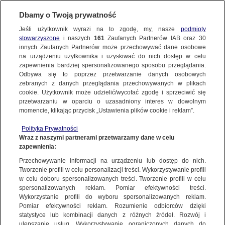
KONTAKT24
Dbamy o Twoją prywatność
Jeśli użytkownik wyrazi na to zgodę, my, nasze
podmioty
Wyślij Materiał
stowarzyszone
i naszych
161
Zaufanych Partnerów IAB oraz
30
innych Zaufanych Partnerów może przechowywać dane osobowe
na urządzeniu użytkownika i uzyskiwać do nich dostęp w celu
zapewnienia bardziej spersonalizowanego sposobu przeglądania.
Dzień dobry!
Odbywa się to poprzez przetwarzanie danych osobowych
WYŚLIJ MATERIAŁ
Jedno konto do wszystkich usług
zebranych z danych przeglądania przechowywanych w plikach
cookie. Użytkownik może udzielić/wycofać zgodę i sprzeciwić się
przetwarzaniu w oparciu o uzasadniony interes w dowolnym
NAJNOWSZE
momencie, klikając przycisk „Ustawienia plików cookie i reklam”.
ZALOGUJ SIĘ
Polityka Prywatności
Wraz z naszymi partnerami przetwarzamy dane w celu
GORĄCE TEMATY
zapewnienia:
Zarejestruj się
Przechowywanie informacji na urządzeniu lub dostęp do nich.
Lodołamacze w Tczewie
Tworzenie profili w celu personalizacji treści. Wykorzystywanie profili
WIĘCEJ
Kontakt24/ Patryk Gębczyk
w celu doboru spersonalizowanych treści. Tworzenie profili w celu
spersonalizowanych reklam. Pomiar efektywności treści.
Wykorzystanie profili do wyboru spersonalizowanych reklam.
KANAŁY
Pomiar efektywności reklam. Rozumienie odbiorców dzięki
KONTAKT24
|
NAJNOWSZE
statystyce lub kombinacji danych z różnych źródeł. Rozwój i
ulepszanie usług. Wykorzystywanie ograniczonych danych do