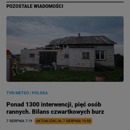
POZOSTAŁE WIADOMOŚCI
TVN METEO
|
POLSKA
Ponad 1300 interwencji, pięć osób
rannych. Bilans czwartkowych burz
7 SIERPNIA
 7:19
AKTUALIZACJA: 
7 SIERPNIA
 10:58