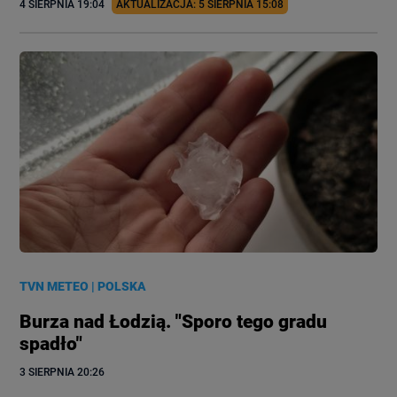
4 SIERPNIA
 19:04
AKTUALIZACJA: 
5 SIERPNIA
 15:08
TVN METEO
|
POLSKA
Burza nad Łodzią. "Sporo tego gradu
spadło"
3 SIERPNIA
 20:26