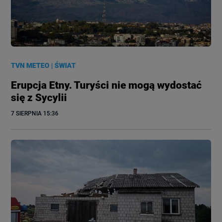
TVN METEO
|
ŚWIAT
Erupcja Etny. Turyści nie mogą wydostać
się z Sycylii
7 SIERPNIA
 15:36