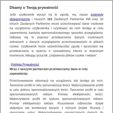
KONTAKT24
Dbamy o Twoją prywatność
Jeśli użytkownik wyrazi na to zgodę, my, nasze
podmioty
Wyślij Materiał
stowarzyszone
i naszych
161
Zaufanych Partnerów IAB oraz
30
innych Zaufanych Partnerów może przechowywać dane osobowe
na urządzeniu użytkownika i uzyskiwać do nich dostęp w celu
zapewnienia bardziej spersonalizowanego sposobu przeglądania.
Dzień dobry!
Odbywa się to poprzez przetwarzanie danych osobowych
WYŚLIJ MATERIAŁ
Jedno konto do wszystkich usług
zebranych z danych przeglądania przechowywanych w plikach
cookie. Użytkownik może udzielić/wycofać zgodę i sprzeciwić się
przetwarzaniu w oparciu o uzasadniony interes w dowolnym
NAJNOWSZE
momencie, klikając przycisk „Ustawienia plików cookie i reklam”.
ZALOGUJ SIĘ
Polityka Prywatności
Wraz z naszymi partnerami przetwarzamy dane w celu
GORĄCE TEMATY
zapewnienia:
Zarejestruj się
Przechowywanie informacji na urządzeniu lub dostęp do nich.
KONTAKT24
|
NAJNOWSZE
Tworzenie profili w celu personalizacji treści. Wykorzystywanie profili
WIĘCEJ
w celu doboru spersonalizowanych treści. Tworzenie profili w celu
MATERIAŁ UŻYTKOWNIKA
spersonalizowanych reklam. Pomiar efektywności treści.
Wykorzystanie profili do wyboru spersonalizowanych reklam.
Lipno (Wielkopolskie)
KANAŁY
Pomiar efektywności reklam. Rozumienie odbiorców dzięki
statystyce lub kombinacji danych z różnych źródeł. Rozwój i
15 LIPCA
 2025
 19:29
ulepszanie usług. Wykorzystywanie ograniczonych danych do