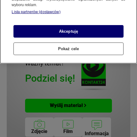
wyboru reklam.
REGULAMIN SERWISU
Lista partnerów (dostawców)
Materiał do tematu:
Upalne dni, krótkie noce.
POLITYKA PRYWATNOŚCI
Upragnione lato w pełni
Akceptuję
Pokaż cele
Copyright (C) 1997-2025 Korzystanie z materiałów redakcyjnych TVN S.A. / TVN Media Sp. z
o.o. wymaga wcześniejszej zgody TVN S.A./ TVN Media Sp. z o.o. oraz zawarcia stosownej
Ważny temat?
umowy licencyjnej. Na podstawie art. 25 ust. 1 pkt. 1 b) ustawy o prawie autorskim i prawach
pokrewnych TVN S.A. / TVN Media Sp. z o.o. wyraźnie zastrzega, że dalsze
rozpowszechnianie artykułów zamieszczonych w programach oraz na stronach
Podziel się!
internetowych TVN S.A. / TVN Media Sp. z o.o. jest zabronione.
Wyślij materiał
Zdjęcie
Film
Informacja