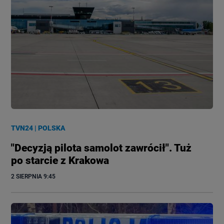
TVN24
|
POLSKA
"Decyzją pilota samolot zawrócił". Tuż
po starcie z Krakowa
2 SIERPNIA
 9:45