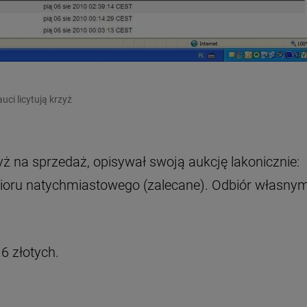
uci licytują krzyż
ż na sprzedaż, opisywał swoją aukcję lakonicznie:
bioru natychmiastowego (zalecane). Odbiór własny
6 złotych.