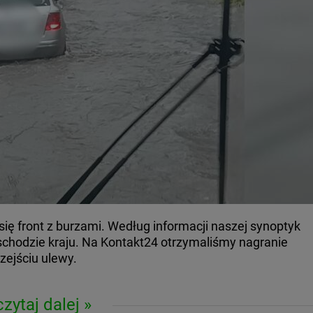
się front z burzami. Według informacji naszej synoptyk
schodzie kraju. Na Kontakt24 otrzymaliśmy nagranie
zejściu ulewy.
czytaj dalej