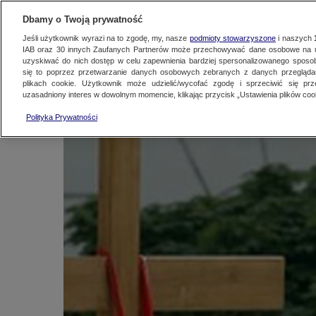
KONTAKT24
WYŚLIJ MATERIAŁ
Dbamy o Twoją prywatność
Jeśli użytkownik wyrazi na to zgodę, my, nasze
podmioty stowarzyszone
i naszych
IAB oraz
30
innych Zaufanych Partnerów może przechowywać dane osobowe na ur
Krzyż na aukcji. Prz
uzyskiwać do nich dostęp w celu zapewnienia bardziej spersonalizowanego sposo
się to poprzez przetwarzanie danych osobowych zebranych z danych przegląd
plikach cookie. Użytkownik może udzielić/wycofać zgodę i sprzeciwić się pr
uzasadniony interes w dowolnym momencie, klikając przycisk „Ustawienia plików cook
Kontakt24
|
Najnowsze
6 sierpnia 2010, 10:35
Polityka Prywatności