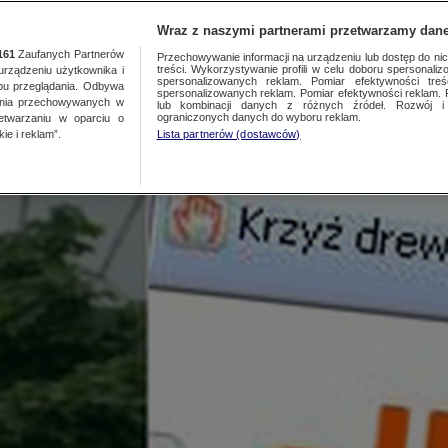
NAJNOWSZE
GORĄCE TEMATY
Wraz z naszymi partnerami przetwarzamy dane
161
Zaufanych Partnerów
Przechowywanie informacji na urządzeniu lub dostęp do nich.
treści. Wykorzystywanie profili w celu doboru spersonalizo
ządzeniu użytkownika i
ez kilka godzin
spersonalizowanych reklam. Pomiar efektywności treś
bu przeglądania. Odbywa
spersonalizowanych reklam. Pomiar efektywności reklam. 
ania przechowywanych w
lub kombinacji danych z różnych źródeł. Rozwój i 
ograniczonych danych do wyboru reklam.
zetwarzaniu w oparciu o
ie i reklam”.
Lista partnerów (dostawców)