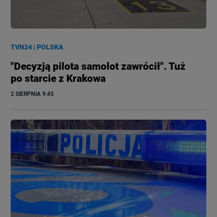
TVN24
|
POLSKA
"Decyzją pilota samolot zawrócił". Tuż
po starcie z Krakowa
2 SIERPNIA
 9:45