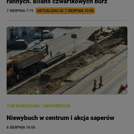
rannych. Bilans czwartkowych burz
7 SIERPNIA
 7:19
AKTUALIZACJA: 
7 SIERPNIA
 10:58
TVN WARSZAWA
|
ŚRÓDMIEŚCIE
Niewybuch w centrum i akcja saperów
6 SIERPNIA
 16:06