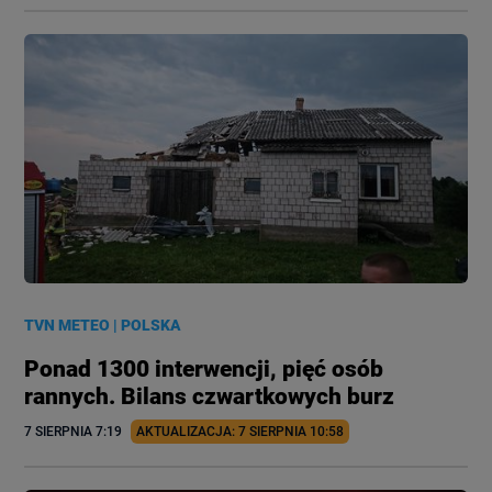
TVN METEO
|
POLSKA
Ponad 1300 interwencji, pięć osób
rannych. Bilans czwartkowych burz
7 SIERPNIA
 7:19
AKTUALIZACJA: 
7 SIERPNIA
 10:58