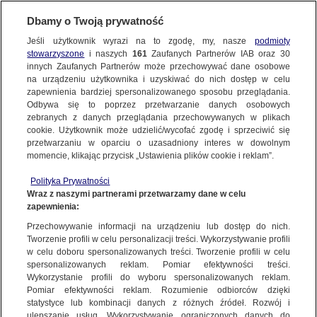
KONTAKT24
Dbamy o Twoją prywatność
Jeśli użytkownik wyrazi na to zgodę, my, nasze
podmioty
Wyślij Materiał
stowarzyszone
i naszych
161
Zaufanych Partnerów IAB oraz
30
innych Zaufanych Partnerów może przechowywać dane osobowe
na urządzeniu użytkownika i uzyskiwać do nich dostęp w celu
zapewnienia bardziej spersonalizowanego sposobu przeglądania.
Dzień dobry!
Odbywa się to poprzez przetwarzanie danych osobowych
WYŚLIJ MATERIAŁ
Jedno konto do wszystkich usług
zebranych z danych przeglądania przechowywanych w plikach
cookie. Użytkownik może udzielić/wycofać zgodę i sprzeciwić się
przetwarzaniu w oparciu o uzasadniony interes w dowolnym
NAJNOWSZE
momencie, klikając przycisk „Ustawienia plików cookie i reklam”.
ZALOGUJ SIĘ
Polityka Prywatności
Wraz z naszymi partnerami przetwarzamy dane w celu
GORĄCE TEMATY
zapewnienia:
Zarejestruj się
Przechowywanie informacji na urządzeniu lub dostęp do nich.
KONTAKT24
|
NAJNOWSZE
Tworzenie profili w celu personalizacji treści. Wykorzystywanie profili
WIĘCEJ
w celu doboru spersonalizowanych treści. Tworzenie profili w celu
Kraksa na śliskiej drodze
spersonalizowanych reklam. Pomiar efektywności treści.
Wykorzystanie profili do wyboru spersonalizowanych reklam.
18 SIERPNIA
 2010
 18:00
KANAŁY
Pomiar efektywności reklam. Rozumienie odbiorców dzięki
statystyce lub kombinacji danych z różnych źródeł. Rozwój i
ulepszanie usług. Wykorzystywanie ograniczonych danych do