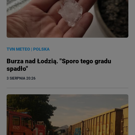
TVN METEO
|
POLSKA
Burza nad Łodzią. "Sporo tego gradu
spadło"
3 SIERPNIA
 20:26