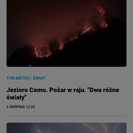
TVN METEO
|
ŚWIAT
Jezioro Como. Pożar w raju. "Dwa różne
światy"
6 SIERPNIA
 12:24