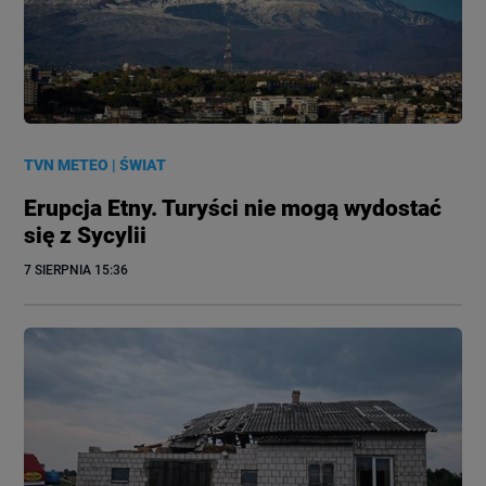
TVN METEO
|
ŚWIAT
Erupcja Etny. Turyści nie mogą wydostać
się z Sycylii
7 SIERPNIA
 15:36