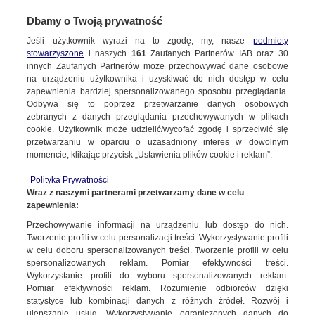
KONTAKT24
Dbamy o Twoją prywatność
Jeśli użytkownik wyrazi na to zgodę, my, nasze
podmioty
Wyślij Materiał
stowarzyszone
i naszych
161
Zaufanych Partnerów IAB oraz
30
innych Zaufanych Partnerów może przechowywać dane osobowe
na urządzeniu użytkownika i uzyskiwać do nich dostęp w celu
zapewnienia bardziej spersonalizowanego sposobu przeglądania.
Dzień dobry!
Odbywa się to poprzez przetwarzanie danych osobowych
WYŚLIJ MATERIAŁ
Jedno konto do wszystkich usług
zebranych z danych przeglądania przechowywanych w plikach
cookie. Użytkownik może udzielić/wycofać zgodę i sprzeciwić się
przetwarzaniu w oparciu o uzasadniony interes w dowolnym
NAJNOWSZE
momencie, klikając przycisk „Ustawienia plików cookie i reklam”.
ZALOGUJ SIĘ
Polityka Prywatności
Wraz z naszymi partnerami przetwarzamy dane w celu
GORĄCE TEMATY
zapewnienia:
Zarejestruj się
Przechowywanie informacji na urządzeniu lub dostęp do nich.
KONTAKT24
|
NAJNOWSZE
Tworzenie profili w celu personalizacji treści. Wykorzystywanie profili
WIĘCEJ
w celu doboru spersonalizowanych treści. Tworzenie profili w celu
Kolumna pojazdów wojskowych
spersonalizowanych reklam. Pomiar efektywności treści.
Wykorzystanie profili do wyboru spersonalizowanych reklam.
przejechała przez Warszawę
KANAŁY
Pomiar efektywności reklam. Rozumienie odbiorców dzięki
statystyce lub kombinacji danych z różnych źródeł. Rozwój i
13 WRZEŚNIA
 2022
 20:32
ulepszanie usług. Wykorzystywanie ograniczonych danych do