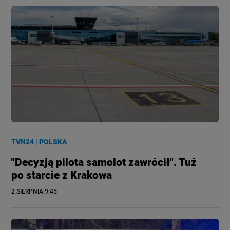
TVN24
|
POLSKA
"Decyzją pilota samolot zawrócił". Tuż
po starcie z Krakowa
2 SIERPNIA
 9:45