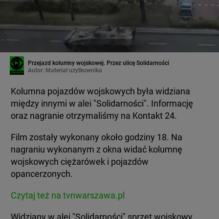
Przejazd kolumny wojskowej. Przez ulicę Solidarności
Autor:
Materiał użytkownika
Kolumna pojazdów wojskowych była widziana
między innymi w alei "Solidarności". Informację
oraz nagranie otrzymaliśmy na Kontakt 24.
Film zostały wykonany około godziny 18. Na
nagraniu wykonanym z okna widać kolumnę
wojskowych ciężarówek i pojazdów
opancerzonych.
Czytaj też na tvnwarszawa.pl
Widziany w alei "Solidarności" sprzęt wojskowy