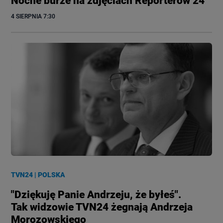
Nocne burze na zdjęciach Reporterów 24
4 SIERPNIA
 7:30
TVN24
|
POLSKA
"Dziękuję Panie Andrzeju, że byłeś".
Tak widzowie TVN24 żegnają Andrzeja
Morozowskiego