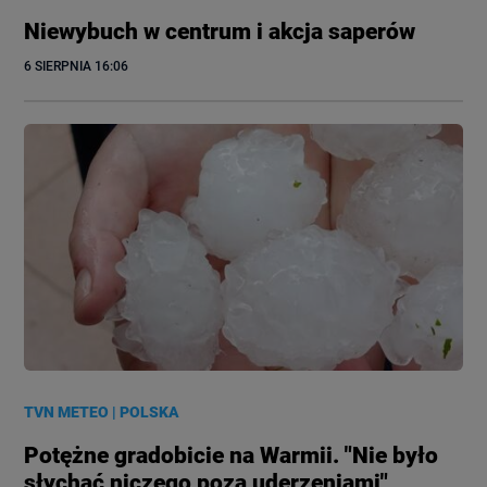
Niewybuch w centrum i akcja saperów
6 SIERPNIA
 16:06
TVN METEO
|
POLSKA
Potężne gradobicie na Warmii. "Nie było
słychać niczego poza uderzeniami"