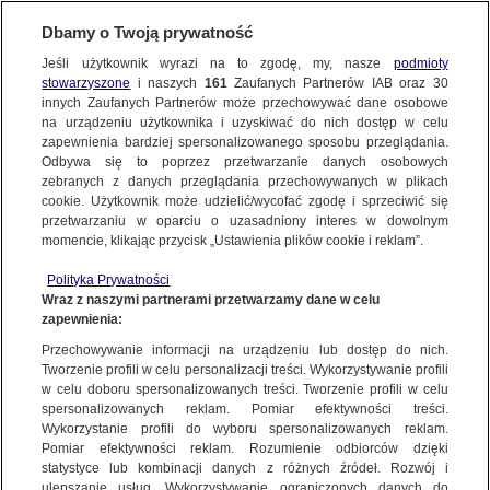
KONTAKT24
Dbamy o Twoją prywatność
Jeśli użytkownik wyrazi na to zgodę, my, nasze
podmioty
Wyślij Materiał
stowarzyszone
i naszych
161
Zaufanych Partnerów IAB oraz
30
innych Zaufanych Partnerów może przechowywać dane osobowe
na urządzeniu użytkownika i uzyskiwać do nich dostęp w celu
zapewnienia bardziej spersonalizowanego sposobu przeglądania.
Dzień dobry!
Odbywa się to poprzez przetwarzanie danych osobowych
WYŚLIJ MATERIAŁ
Jedno konto do wszystkich usług
zebranych z danych przeglądania przechowywanych w plikach
cookie. Użytkownik może udzielić/wycofać zgodę i sprzeciwić się
przetwarzaniu w oparciu o uzasadniony interes w dowolnym
NAJNOWSZE
momencie, klikając przycisk „Ustawienia plików cookie i reklam”.
ZALOGUJ SIĘ
Polityka Prywatności
Wraz z naszymi partnerami przetwarzamy dane w celu
GORĄCE TEMATY
zapewnienia:
Zarejestruj się
Przechowywanie informacji na urządzeniu lub dostęp do nich.
KONTAKT24
|
NAJNOWSZE
Tworzenie profili w celu personalizacji treści. Wykorzystywanie profili
WIĘCEJ
w celu doboru spersonalizowanych treści. Tworzenie profili w celu
Jednostka wojskowa w ogniu
spersonalizowanych reklam. Pomiar efektywności treści.
Wykorzystanie profili do wyboru spersonalizowanych reklam.
3 MARCA
 2011
 16:49
KANAŁY
Pomiar efektywności reklam. Rozumienie odbiorców dzięki
statystyce lub kombinacji danych z różnych źródeł. Rozwój i
ulepszanie usług. Wykorzystywanie ograniczonych danych do