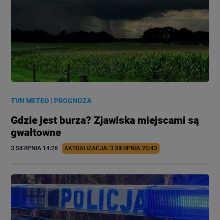
TVN METEO
|
PROGNOZA
Gdzie jest burza? Zjawiska miejscami są
gwałtowne
3 SIERPNIA
 14:26
AKTUALIZACJA: 
3 SIERPNIA
 20:43