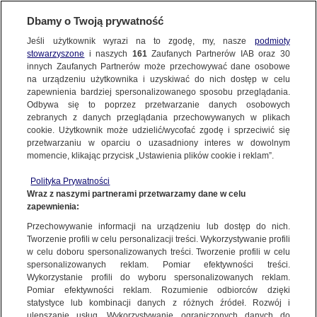
KONTAKT24
Dbamy o Twoją prywatność
Jeśli użytkownik wyrazi na to zgodę, my, nasze
podmioty
Wyślij Materiał
stowarzyszone
i naszych
161
Zaufanych Partnerów IAB oraz
30
innych Zaufanych Partnerów może przechowywać dane osobowe
na urządzeniu użytkownika i uzyskiwać do nich dostęp w celu
zapewnienia bardziej spersonalizowanego sposobu przeglądania.
Dzień dobry!
Odbywa się to poprzez przetwarzanie danych osobowych
WYŚLIJ MATERIAŁ
Jedno konto do wszystkich usług
zebranych z danych przeglądania przechowywanych w plikach
cookie. Użytkownik może udzielić/wycofać zgodę i sprzeciwić się
przetwarzaniu w oparciu o uzasadniony interes w dowolnym
NAJNOWSZE
momencie, klikając przycisk „Ustawienia plików cookie i reklam”.
ZALOGUJ SIĘ
Polityka Prywatności
Wraz z naszymi partnerami przetwarzamy dane w celu
GORĄCE TEMATY
zapewnienia:
Zarejestruj się
Przechowywanie informacji na urządzeniu lub dostęp do nich.
KONTAKT24
|
NAJNOWSZE
Tworzenie profili w celu personalizacji treści. Wykorzystywanie profili
WIĘCEJ
w celu doboru spersonalizowanych treści. Tworzenie profili w celu
Jazda bez trzymanki, czyli zima na kolei
spersonalizowanych reklam. Pomiar efektywności treści.
Wykorzystanie profili do wyboru spersonalizowanych reklam.
1 GRUDNIA
 2010
 19:22
KANAŁY
Pomiar efektywności reklam. Rozumienie odbiorców dzięki
statystyce lub kombinacji danych z różnych źródeł. Rozwój i
ulepszanie usług. Wykorzystywanie ograniczonych danych do