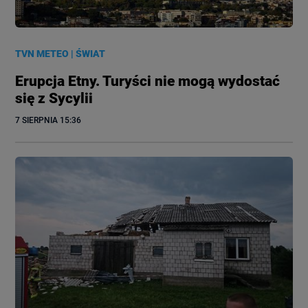
TVN METEO
|
ŚWIAT
Erupcja Etny. Turyści nie mogą wydostać
się z Sycylii
7 SIERPNIA
 15:36