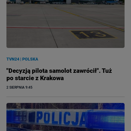
TVN24
|
POLSKA
"Decyzją pilota samolot zawrócił". Tuż
po starcie z Krakowa
2 SIERPNIA
 9:45