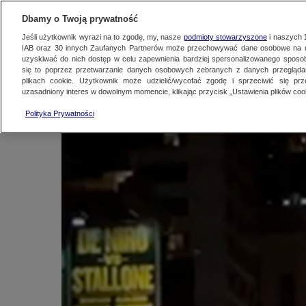
KONTAKT24
WYŚLIJ MATERIAŁ
Dbamy o Twoją prywatność
Jeśli użytkownik wyrazi na to zgodę, my, nasze
podmioty stowarzyszone
i naszych
IAB oraz
30
innych Zaufanych Partnerów może przechowywać dane osobowe na ur
"Happy New Year" w
uzyskiwać do nich dostęp w celu zapewnienia bardziej spersonalizowanego sposo
się to poprzez przetwarzanie danych osobowych zebranych z danych przegląd
plikach cookie. Użytkownik może udzielić/wycofać zgodę i sprzeciwić się pr
uzasadniony interes w dowolnym momencie, klikając przycisk „Ustawienia plików cook
Kontakt24
|
Najnowsze
1 stycznia 2014, 11:54
Polityka Prywatności