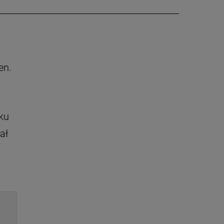
en.
ku
ał