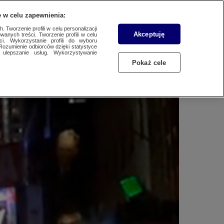
WYŚLIJ MATERIAŁ
 w celu zapewnienia:
 Tworzenie profili w celu personalizacji
Akceptuję
wanych treści. Tworzenie profili w celu
 na Times Square
ci. Wykorzystanie profili do wyboru
Rozumienie odbiorców dzięki statystyce
ulepszanie usług. Wykorzystywanie
Pokaż cele