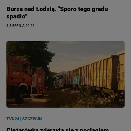
Burza nad Łodzią. "Sporo tego gradu
spadło"
3 SIERPNIA
 20:26
TVN24
|
SZCZECIN
Ciężarówka zderzyła się z pociągiem