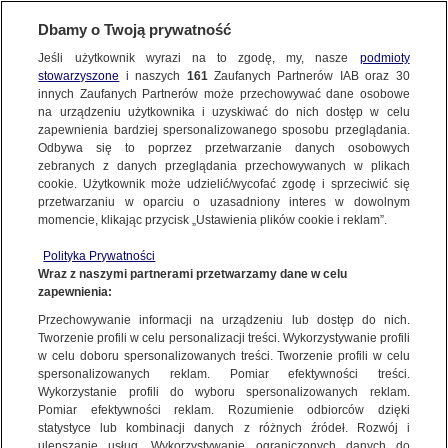
KONTAKT24
Dbamy o Twoją prywatność
Jeśli użytkownik wyrazi na to zgodę, my, nasze
podmioty
Wyślij Materiał
stowarzyszone
i naszych
161
Zaufanych Partnerów IAB oraz
30
innych Zaufanych Partnerów może przechowywać dane osobowe
na urządzeniu użytkownika i uzyskiwać do nich dostęp w celu
zapewnienia bardziej spersonalizowanego sposobu przeglądania.
Dzień dobry!
Odbywa się to poprzez przetwarzanie danych osobowych
WYŚLIJ MATERIAŁ
Jedno konto do wszystkich usług
zebranych z danych przeglądania przechowywanych w plikach
cookie. Użytkownik może udzielić/wycofać zgodę i sprzeciwić się
przetwarzaniu w oparciu o uzasadniony interes w dowolnym
NAJNOWSZE
momencie, klikając przycisk „Ustawienia plików cookie i reklam”.
ZALOGUJ SIĘ
Polityka Prywatności
Wraz z naszymi partnerami przetwarzamy dane w celu
GORĄCE TEMATY
zapewnienia:
Zarejestruj się
Przechowywanie informacji na urządzeniu lub dostęp do nich.
KONTAKT24
|
NAJNOWSZE
Tworzenie profili w celu personalizacji treści. Wykorzystywanie profili
WIĘCEJ
w celu doboru spersonalizowanych treści. Tworzenie profili w celu
Firma upadła, kierowcy nie mogą wrócić
spersonalizowanych reklam. Pomiar efektywności treści.
Wykorzystanie profili do wyboru spersonalizowanych reklam.
8 GRUDNIA
 2010
 19:50
KANAŁY
Pomiar efektywności reklam. Rozumienie odbiorców dzięki
statystyce lub kombinacji danych z różnych źródeł. Rozwój i
ulepszanie usług. Wykorzystywanie ograniczonych danych do