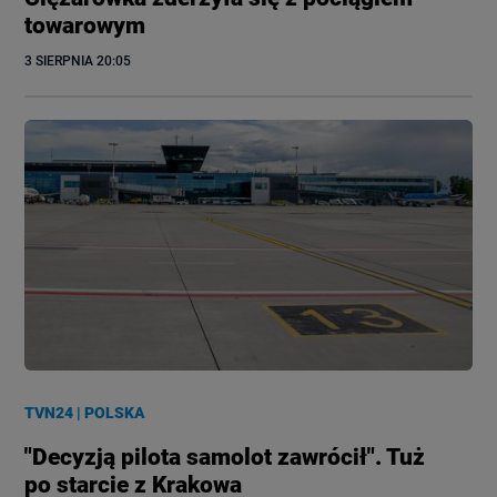
towarowym
3 SIERPNIA
 20:05
TVN24
|
POLSKA
"Decyzją pilota samolot zawrócił". Tuż
po starcie z Krakowa