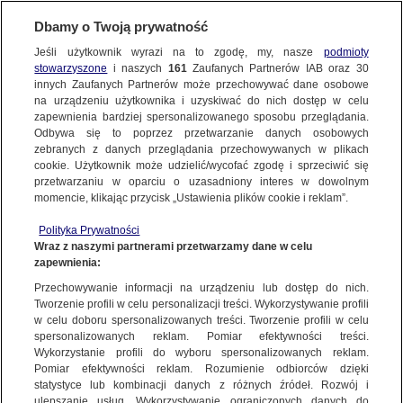
KONTAKT24
Dbamy o Twoją prywatność
Jeśli użytkownik wyrazi na to zgodę, my, nasze
podmioty
Wyślij Materiał
stowarzyszone
i naszych
161
Zaufanych Partnerów IAB oraz
30
innych Zaufanych Partnerów może przechowywać dane osobowe
na urządzeniu użytkownika i uzyskiwać do nich dostęp w celu
zapewnienia bardziej spersonalizowanego sposobu przeglądania.
Dzień dobry!
Odbywa się to poprzez przetwarzanie danych osobowych
WYŚLIJ MATERIAŁ
Dwugodzinne okienka, zajęcia
Jedno konto do wszystkich usług
zebranych z danych przeglądania przechowywanych w plikach
do 17. Jak to wygląda u Was?
cookie. Użytkownik może udzielić/wycofać zgodę i sprzeciwić się
przetwarzaniu w oparciu o uzasadniony interes w dowolnym
NAJNOWSZE
Pokażcie plany lekcji
momencie, klikając przycisk „Ustawienia plików cookie i reklam”.
ZALOGUJ SIĘ
Polityka Prywatności
Wraz z naszymi partnerami przetwarzamy dane w celu
GORĄCE TEMATY
zapewnienia:
Zarejestruj się
Przechowywanie informacji na urządzeniu lub dostęp do nich.
Tworzenie profili w celu personalizacji treści. Wykorzystywanie profili
WIĘCEJ
w celu doboru spersonalizowanych treści. Tworzenie profili w celu
spersonalizowanych reklam. Pomiar efektywności treści.
Wykorzystanie profili do wyboru spersonalizowanych reklam.
KANAŁY
Pomiar efektywności reklam. Rozumienie odbiorców dzięki
statystyce lub kombinacji danych z różnych źródeł. Rozwój i
ulepszanie usług. Wykorzystywanie ograniczonych danych do