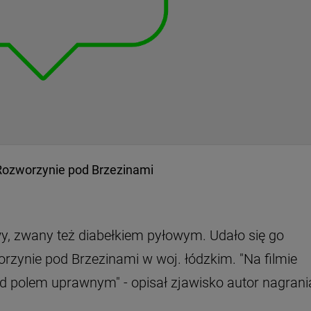
ozworzynie pod Brzezinami
wy, zwany też diabełkiem pyłowym. Udało się go
ynie pod Brzezinami w woj. łódzkim. "Na filmie
ad polem uprawnym" - opisał zjawisko autor nagrani