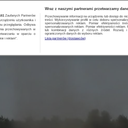
NAJNOWSZE
GORĄCE TEMATY
Wraz z naszymi partnerami przetwarzamy dane
161
Zaufanych Partnerów
Przechowywanie informacji na urządzeniu lub dostęp do nich.
treści. Wykorzystywanie profili w celu doboru spersonalizo
ządzeniu użytkownika i
iatru. Uchwycił go Reporte
spersonalizowanych reklam. Pomiar efektywności treś
bu przeglądania. Odbywa
spersonalizowanych reklam. Pomiar efektywności reklam. 
ania przechowywanych w
lub kombinacji danych z różnych źródeł. Rozwój i 
ograniczonych danych do wyboru reklam.
zetwarzaniu w oparciu o
ie i reklam”.
Lista partnerów (dostawców)