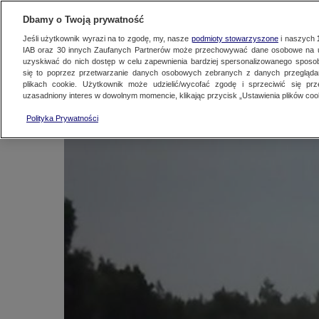
KONTAKT24
WYŚLIJ MATERIAŁ
Dbamy o Twoją prywatność
Jeśli użytkownik wyrazi na to zgodę, my, nasze
podmioty stowarzyszone
i naszych
IAB oraz
30
innych Zaufanych Partnerów może przechowywać dane osobowe na ur
Diabelski podmuch w
uzyskiwać do nich dostęp w celu zapewnienia bardziej spersonalizowanego sposo
się to poprzez przetwarzanie danych osobowych zebranych z danych przegląd
plikach cookie. Użytkownik może udzielić/wycofać zgodę i sprzeciwić się pr
uzasadniony interes w dowolnym momencie, klikając przycisk „Ustawienia plików cook
Kontakt24
|
Najnowsze
22 sierpnia 2015, 20:48
Polityka Prywatności