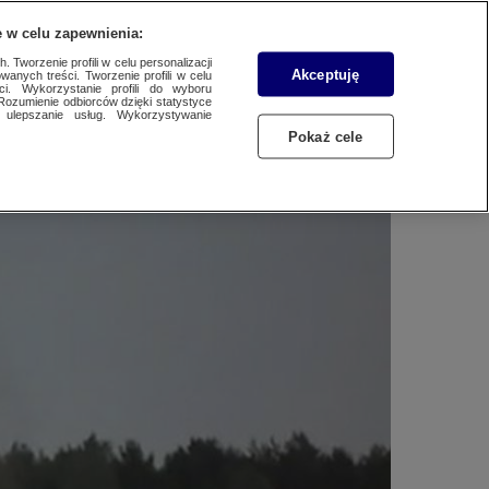
WYŚLIJ MATERIAŁ
 w celu zapewnienia:
 Tworzenie profili w celu personalizacji
Akceptuję
wanych treści. Tworzenie profili w celu
r 24
ci. Wykorzystanie profili do wyboru
Rozumienie odbiorców dzięki statystyce
ulepszanie usług. Wykorzystywanie
Pokaż cele