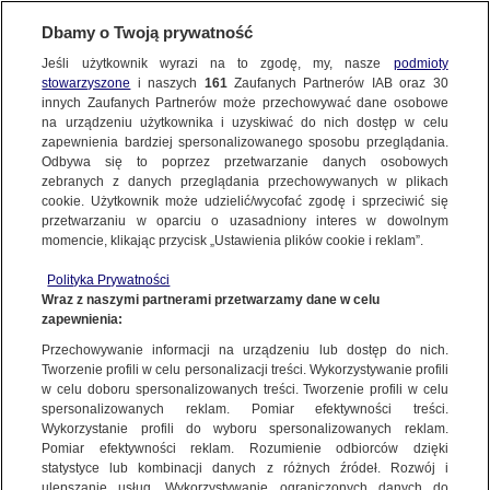
KONTAKT24
Dbamy o Twoją prywatność
Jeśli użytkownik wyrazi na to zgodę, my, nasze
podmioty
Wyślij Materiał
stowarzyszone
i naszych
161
Zaufanych Partnerów IAB oraz
30
innych Zaufanych Partnerów może przechowywać dane osobowe
na urządzeniu użytkownika i uzyskiwać do nich dostęp w celu
zapewnienia bardziej spersonalizowanego sposobu przeglądania.
Dzień dobry!
Odbywa się to poprzez przetwarzanie danych osobowych
WYŚLIJ MATERIAŁ
Jedno konto do wszystkich usług
zebranych z danych przeglądania przechowywanych w plikach
cookie. Użytkownik może udzielić/wycofać zgodę i sprzeciwić się
przetwarzaniu w oparciu o uzasadniony interes w dowolnym
NAJNOWSZE
momencie, klikając przycisk „Ustawienia plików cookie i reklam”.
ZALOGUJ SIĘ
Polityka Prywatności
Wraz z naszymi partnerami przetwarzamy dane w celu
GORĄCE TEMATY
j/
Czerwcowy wieczór | Machaj/
Czerwcowy wieczór | Machaj/
Czerwcowy wiec
zapewnienia:
Zarejestruj się
Kontakt24
Kontakt24
Kontakt24
Przechowywanie informacji na urządzeniu lub dostęp do nich.
Tworzenie profili w celu personalizacji treści. Wykorzystywanie profili
WIĘCEJ
w celu doboru spersonalizowanych treści. Tworzenie profili w celu
KONTAKT24
|
NAJNOWSZE
spersonalizowanych reklam. Pomiar efektywności treści.
Wykorzystanie profili do wyboru spersonalizowanych reklam.
MATERIAŁ UŻYTKOWNIKA
KANAŁY
Pomiar efektywności reklam. Rozumienie odbiorców dzięki
statystyce lub kombinacji danych z różnych źródeł. Rozwój i
Czerwcowy wieczór
ulepszanie usług. Wykorzystywanie ograniczonych danych do