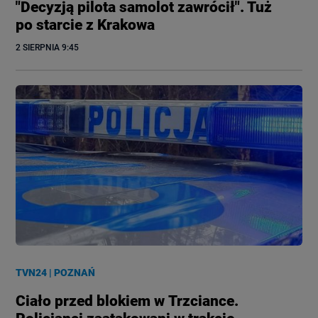
"Decyzją pilota samolot zawrócił". Tuż
po starcie z Krakowa
2 SIERPNIA
 9:45
TVN24
|
POZNAŃ
Ciało przed blokiem w Trzciance.