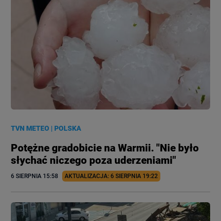
TVN METEO
|
POLSKA
Potężne gradobicie na Warmii. "Nie było
słychać niczego poza uderzeniami"
6 SIERPNIA
 15:58
AKTUALIZACJA: 
6 SIERPNIA
 19:22