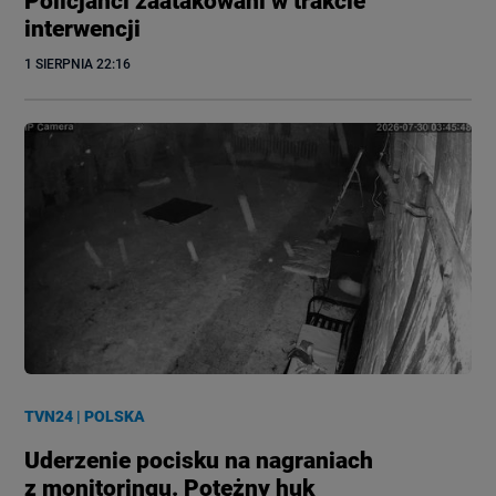
Policjanci zaatakowani w trakcie
interwencji
1 SIERPNIA
 22:16
TVN24
|
POLSKA
Uderzenie pocisku na nagraniach
z monitoringu. Potężny huk