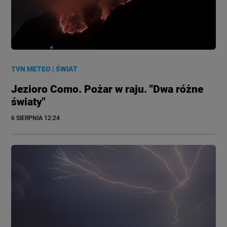
TVN METEO
|
ŚWIAT
Jezioro Como. Pożar w raju. "Dwa różne
światy"
6 SIERPNIA
 12:24