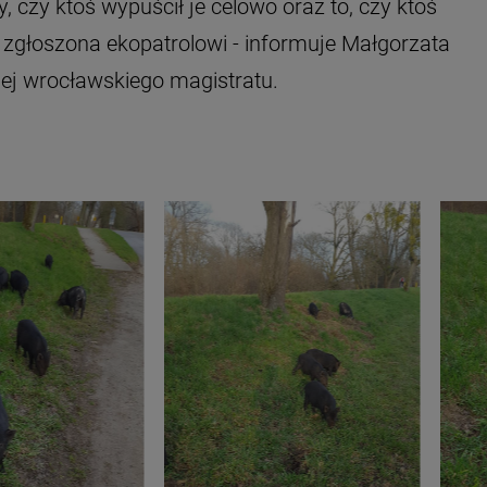
 czy ktoś wypuścił je celowo oraz to, czy ktoś
 zgłoszona ekopatrolowi - informuje Małgorzata
ej wrocławskiego magistratu.