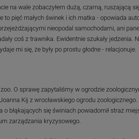
 na wale zobaczyłem dużą, czarną, ruszającą si
że to pięć małych świnek i ich matka - opowiada aut
i przejeżdżającymi nieopodal samochodami, ani pa
jadały coś z trawnika. Ewidentnie szukały jedzenia. N
daje mi się, że były po prostu głodne - relacjonuje.
z zoo. O sprawę zapytaliśmy w ogrodzie zoologiczny
Joanna Kij z wrocławskiego ogrodu zoologicznego. 
a o błąkających się świniach powiadomił straż miej
trum zarządzania kryzysowego.