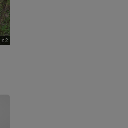
1
z
2