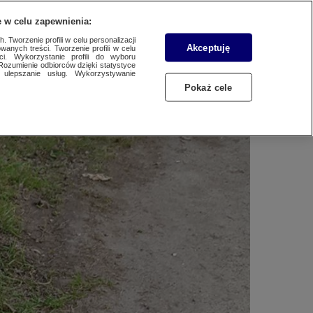
WYŚLIJ MATERIAŁ
 w celu zapewnienia:
 Tworzenie profili w celu personalizacji
Akceptuję
wanych treści. Tworzenie profili w celu
ci. Wykorzystanie profili do wyboru
Rozumienie odbiorców dzięki statystyce
ulepszanie usług. Wykorzystywanie
Pokaż cele