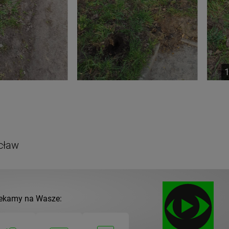
cław
ekamy na Wasze: