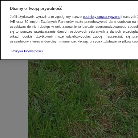
KONTAKT24
WYŚLIJ MATERIAŁ
Dbamy o Twoją prywatność
Jeśli użytkownik wyrazi na to zgodę, my, nasze
podmioty stowarzyszone
i naszych
IAB oraz
30
innych Zaufanych Partnerów może przechowywać dane osobowe na ur
Czarne świnki na sp
uzyskiwać do nich dostęp w celu zapewnienia bardziej spersonalizowanego sposo
się to poprzez przetwarzanie danych osobowych zebranych z danych przegląd
plikach cookie. Użytkownik może udzielić/wycofać zgodę i sprzeciwić się pr
uzasadniony interes w dowolnym momencie, klikając przycisk „Ustawienia plików cook
Kontakt24
|
Najnowsze
9 kwietnia 2018, 12:58
Polityka Prywatności