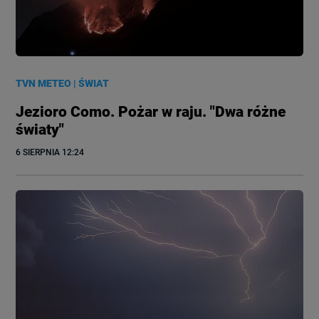
TVN METEO
|
ŚWIAT
Jezioro Como. Pożar w raju. "Dwa różne
światy"
6 SIERPNIA
 12:24