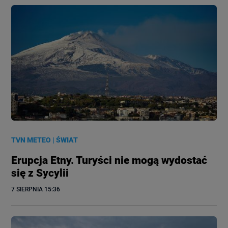
TVN METEO
|
ŚWIAT
Erupcja Etny. Turyści nie mogą wydostać
się z Sycylii
7 SIERPNIA
 15:36