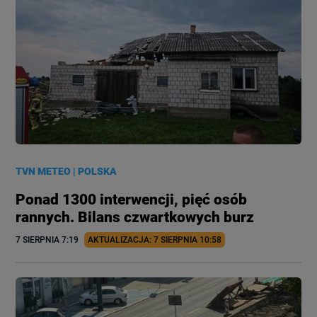
TVN METEO
|
POLSKA
Ponad 1300 interwencji, pięć osób
rannych. Bilans czwartkowych burz
7 SIERPNIA
 7:19
AKTUALIZACJA: 
7 SIERPNIA
 10:58