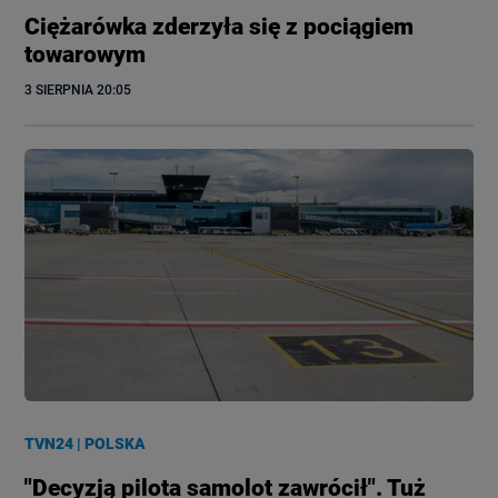
Ciężarówka zderzyła się z pociągiem
towarowym
3 SIERPNIA
 20:05
TVN24
|
POLSKA
"Decyzją pilota samolot zawrócił". Tuż