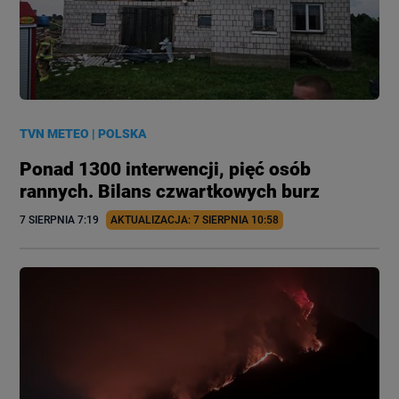
TVN METEO
|
POLSKA
Ponad 1300 interwencji, pięć osób
rannych. Bilans czwartkowych burz
7 SIERPNIA
 7:19
AKTUALIZACJA: 
7 SIERPNIA
 10:58