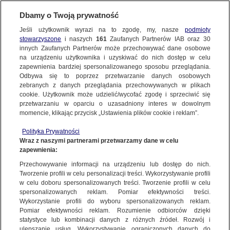
KONTAKT24
Dbamy o Twoją prywatność
Jeśli użytkownik wyrazi na to zgodę, my, nasze
podmioty
Wyślij Materiał
stowarzyszone
i naszych
161
Zaufanych Partnerów IAB oraz
30
innych Zaufanych Partnerów może przechowywać dane osobowe
na urządzeniu użytkownika i uzyskiwać do nich dostęp w celu
zapewnienia bardziej spersonalizowanego sposobu przeglądania.
Dzień dobry!
Odbywa się to poprzez przetwarzanie danych osobowych
WYŚLIJ MATERIAŁ
Jedno konto do wszystkich usług
zebranych z danych przeglądania przechowywanych w plikach
cookie. Użytkownik może udzielić/wycofać zgodę i sprzeciwić się
przetwarzaniu w oparciu o uzasadniony interes w dowolnym
NAJNOWSZE
momencie, klikając przycisk „Ustawienia plików cookie i reklam”.
ZALOGUJ SIĘ
Polityka Prywatności
Wraz z naszymi partnerami przetwarzamy dane w celu
GORĄCE TEMATY
zapewnienia:
Zarejestruj się
Przechowywanie informacji na urządzeniu lub dostęp do nich.
Czarne pszczoły w moim ogrodzie, Bystrzyca (Lubelskie)
Tworzenie profili w celu personalizacji treści. Wykorzystywanie profili
WIĘCEJ
Piotr/ Kontakt24
w celu doboru spersonalizowanych treści. Tworzenie profili w celu
spersonalizowanych reklam. Pomiar efektywności treści.
Wykorzystanie profili do wyboru spersonalizowanych reklam.
KANAŁY
Pomiar efektywności reklam. Rozumienie odbiorców dzięki
KONTAKT24
|
NAJNOWSZE
statystyce lub kombinacji danych z różnych źródeł. Rozwój i
ulepszanie usług. Wykorzystywanie ograniczonych danych do