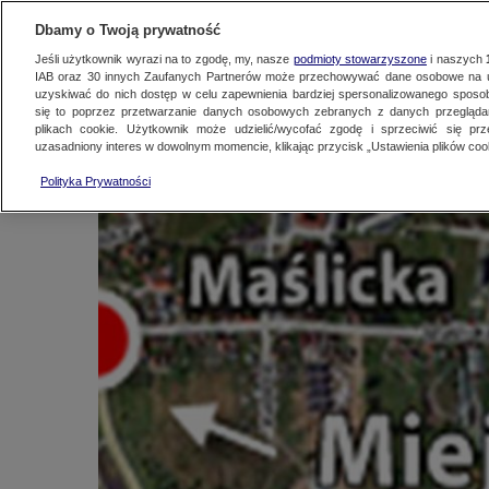
KONTAKT24
WYŚLIJ MATERIAŁ
Dbamy o Twoją prywatność
Jeśli użytkownik wyrazi na to zgodę, my, nasze
podmioty stowarzyszone
i naszych
IAB oraz
30
innych Zaufanych Partnerów może przechowywać dane osobowe na ur
Cysterna spod stadio
uzyskiwać do nich dostęp w celu zapewnienia bardziej spersonalizowanego sposo
się to poprzez przetwarzanie danych osobowych zebranych z danych przegląd
plikach cookie. Użytkownik może udzielić/wycofać zgodę i sprzeciwić się pr
uzasadniony interes w dowolnym momencie, klikając przycisk „Ustawienia plików cook
Kontakt24
|
Najnowsze
5 sierpnia 2010, 10:58
Polityka Prywatności