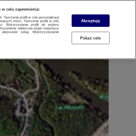
WYŚLIJ MATERIAŁ
 w celu zapewnienia:
 Tworzenie profili w celu personalizacji
Akceptuję
wanych treści. Tworzenie profili w celu
ci. Wykorzystanie profili do wyboru
Rozumienie odbiorców dzięki statystyce
ulepszanie usług. Wykorzystywanie
Pokaż cele