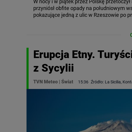
W nocy i w piątek przez Polskę przetoczył 
przyniósł obfite opady na południowym w
pokazujące jedną z ulic w Rzeszowie po pr
Erupcja Etny. Turyśc
z Sycylii
TVN Meteo
|
Świat
15:36
Źródło:
La Sicilia, Kon