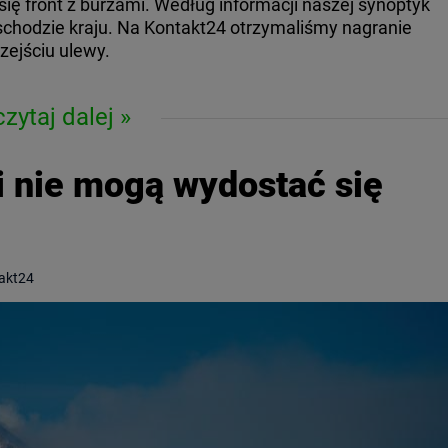
się front z burzami. Według informacji naszej synoptyk
schodzie kraju. Na Kontakt24 otrzymaliśmy nagranie
zejściu ulewy.
czytaj dalej
i nie mogą wydostać się
takt24