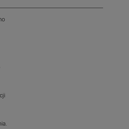
no
o
cji
ia.