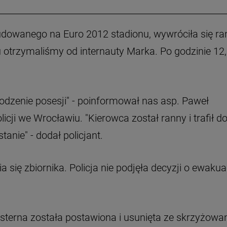
udowanego na Euro 2012 stadionu, wywróciła się ra
otrzymaliśmy od internauty Marka. Po godzinie 12,
grodzenie posesji" - poinformował nas asp. Paweł
cji we Wrocławiu. "Kierowca został ranny i trafił d
tanie" - dodał policjant.
 się zbiornika. Policja nie podjęła decyzji o ewakua
cysterna została postawiona i usunięta ze skrzyżowan