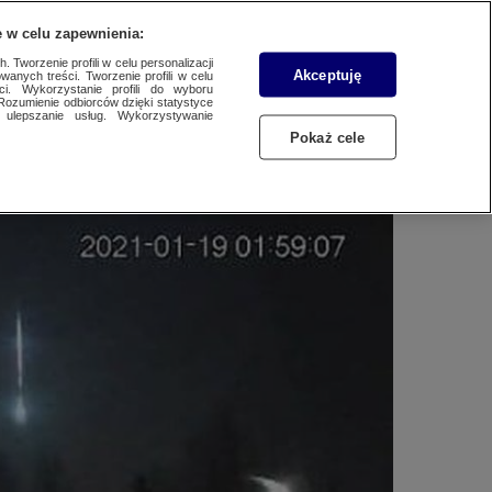
WYŚLIJ MATERIAŁ
 w celu zapewnienia:
 Tworzenie profili w celu personalizacji
Akceptuję
wanych treści. Tworzenie profili w celu
ci. Wykorzystanie profili do wyboru
Rozumienie odbiorców dzięki statystyce
ulepszanie usług. Wykorzystywanie
Pokaż cele