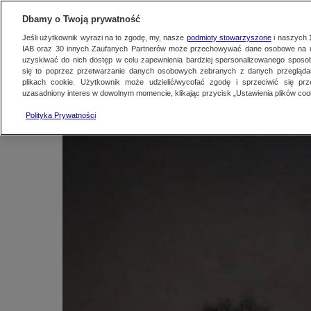
KONTAKT24
WYŚLIJ MATERIAŁ
Dbamy o Twoją prywatność
Jeśli użytkownik wyrazi na to zgodę, my, nasze
podmioty stowarzyszone
i naszych
IAB oraz
30
innych Zaufanych Partnerów może przechowywać dane osobowe na ur
Bolid rozświetlił n
uzyskiwać do nich dostęp w celu zapewnienia bardziej spersonalizowanego sposo
się to poprzez przetwarzanie danych osobowych zebranych z danych przegląd
plikach cookie. Użytkownik może udzielić/wycofać zgodę i sprzeciwić się pr
uzasadniony interes w dowolnym momencie, klikając przycisk „Ustawienia plików cook
Kontakt24
|
Najnowsze
19 stycznia 2021, 20:32
Polityka Prywatności