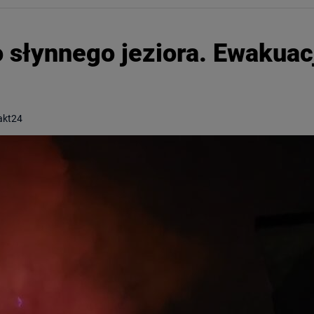
o słynnego jeziora. Ewakuac
takt24