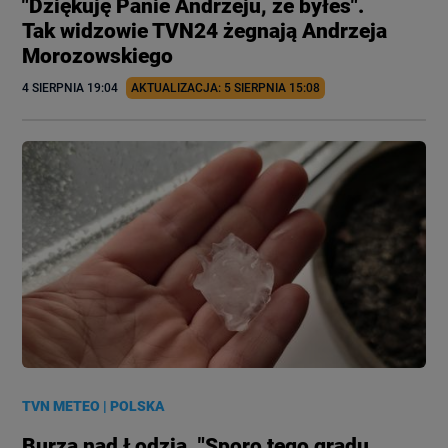
"Dziękuję Panie Andrzeju, że byłeś".
Tak widzowie TVN24 żegnają Andrzeja
Morozowskiego
4 SIERPNIA
 19:04
AKTUALIZACJA: 
5 SIERPNIA
 15:08
TVN METEO
|
POLSKA
Burza nad Łodzią. "Sporo tego gradu