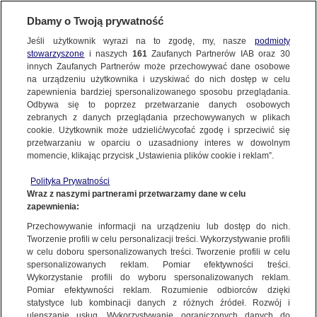
KONTAKT24
Dbamy o Twoją prywatność
KONTAKT24
|
NAJNOWSZE
Jeśli użytkownik wyrazi na to zgodę, my, nasze
podmioty
Wyślij Materiał
stowarzyszone
i naszych
161
Zaufanych Partnerów IAB oraz
30
MATERIAŁ UŻYTKOWNIKA
innych Zaufanych Partnerów może przechowywać dane osobowe
na urządzeniu użytkownika i uzyskiwać do nich dostęp w celu
Alarm powodziowy w Jaśle! Centrum
zapewnienia bardziej spersonalizowanego sposobu przeglądania.
podtopione!
Dzień dobry!
Odbywa się to poprzez przetwarzanie danych osobowych
WYŚLIJ MATERIAŁ
Jedno konto do wszystkich usług
zebranych z danych przeglądania przechowywanych w plikach
18 GRUDNIA
 2023
 1:20
cookie. Użytkownik może udzielić/wycofać zgodę i sprzeciwić się
przetwarzaniu w oparciu o uzasadniony interes w dowolnym
NAJNOWSZE
momencie, klikając przycisk „Ustawienia plików cookie i reklam”.
ZALOGUJ SIĘ
Polityka Prywatności
Wraz z naszymi partnerami przetwarzamy dane w celu
GORĄCE TEMATY
zapewnienia:
Zarejestruj się
Przechowywanie informacji na urządzeniu lub dostęp do nich.
Ważny temat?
Tworzenie profili w celu personalizacji treści. Wykorzystywanie profili
WIĘCEJ
w celu doboru spersonalizowanych treści. Tworzenie profili w celu
Podziel się!
spersonalizowanych reklam. Pomiar efektywności treści.
Wykorzystanie profili do wyboru spersonalizowanych reklam.
KANAŁY
Pomiar efektywności reklam. Rozumienie odbiorców dzięki
statystyce lub kombinacji danych z różnych źródeł. Rozwój i
ulepszanie usług. Wykorzystywanie ograniczonych danych do