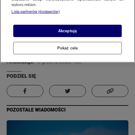
wyboru reklam.
REGULAMIN SERWISU
Wyślij materiał
Lista partnerów (dostawców)
POLITYKA PRYWATNOŚCI
Akceptuję
Zdjęcie
Film
Informacja
Pokaż cele
Copyright (C) 1997-2025 Korzystanie z materiałów redakcyjnych TVN S.A. / TVN Media Sp. z
Autor:
Materiał internauty
o.o. wymaga wcześniejszej zgody TVN S.A./ TVN Media Sp. z o.o. oraz zawarcia stosownej
Aktualizacja:
18 grudnia 2023, 1:20
umowy licencyjnej. Na podstawie art. 25 ust. 1 pkt. 1 b) ustawy o prawie autorskim i prawach
pokrewnych TVN S.A. / TVN Media Sp. z o.o. wyraźnie zastrzega, że dalsze
rozpowszechnianie artykułów zamieszczonych w programach oraz na stronach
PODZIEL SIĘ
internetowych TVN S.A. / TVN Media Sp. z o.o. jest zabronione.
POZOSTAŁE WIADOMOŚCI