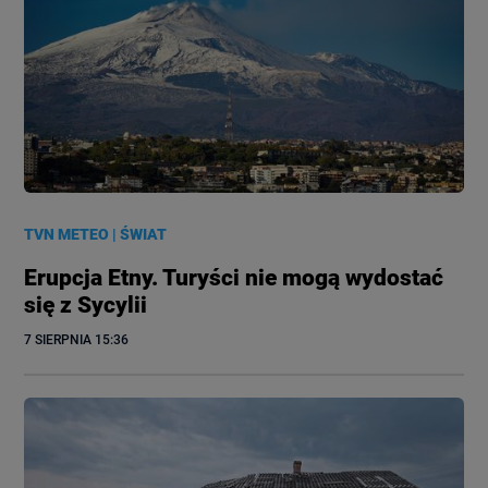
TVN METEO
|
ŚWIAT
Erupcja Etny. Turyści nie mogą wydostać
się z Sycylii
7 SIERPNIA
 15:36