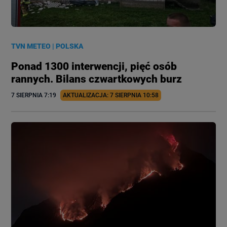
TVN METEO
|
POLSKA
Ponad 1300 interwencji, pięć osób
rannych. Bilans czwartkowych burz
7 SIERPNIA
 7:19
AKTUALIZACJA: 
7 SIERPNIA
 10:58