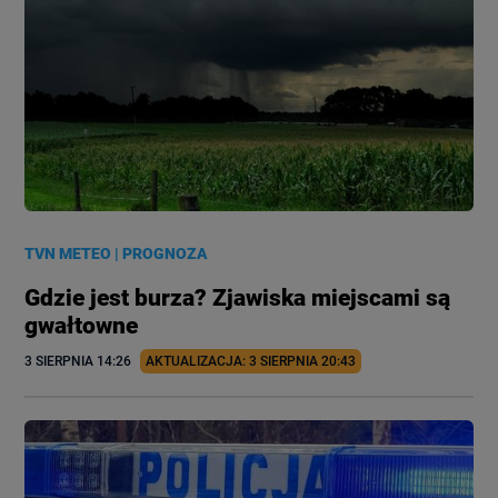
TVN METEO
|
PROGNOZA
Gdzie jest burza? Zjawiska miejscami są
gwałtowne
3 SIERPNIA
 14:26
AKTUALIZACJA: 
3 SIERPNIA
 20:43