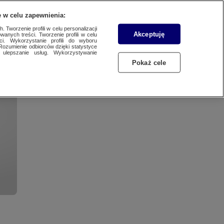
WYŚLIJ MATERIAŁ
 w celu zapewnienia:
 Tworzenie profili w celu personalizacji
Akceptuję
wanych treści. Tworzenie profili w celu
ci. Wykorzystanie profili do wyboru
Rozumienie odbiorców dzięki statystyce
ulepszanie usług. Wykorzystywanie
Pokaż cele