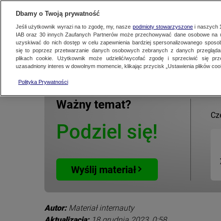
KONTAKT24
WYŚLIJ MATERIAŁ
Dbamy o Twoją prywatność
Jeśli użytkownik wyrazi na to zgodę, my, nasze
podmioty stowarzyszone
i naszych
IAB oraz
30
innych Zaufanych Partnerów może przechowywać dane osobowe na ur
uzyskiwać do nich dostęp w celu zapewnienia bardziej spersonalizowanego sposo
MATERIAŁ UŻYTKOWNIKA
się to poprzez przetwarzanie danych osobowych zebranych z danych przegląd
plikach cookie. Użytkownik może udzielić/wycofać zgodę i sprzeciwić się pr
Kontakt24
|
Najnowsze
18 grudnia 2023, 0:58
uzasadniony interes w dowolnym momencie, klikając przycisk „Ustawienia plików cook
Polityka Prywatności
Ważny temat?
Cz
Podziel się!
Wyślij materiał
Autor:
Materiał internauty
Aktualizacja:
18 grudnia 2023, 0:58