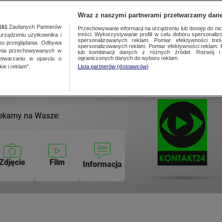
NAJNOWSZE
GORĄCE TEMATY
Wraz z naszymi partnerami przetwarzamy dane
161
Zaufanych Partnerów
Przechowywanie informacji na urządzeniu lub dostęp do nich.
treści. Wykorzystywanie profili w celu doboru spersonalizo
ządzeniu użytkownika i
spersonalizowanych reklam. Pomiar efektywności treś
bu przeglądania. Odbywa
spersonalizowanych reklam. Pomiar efektywności reklam. 
ania przechowywanych w
lub kombinacji danych z różnych źródeł. Rozwój i 
ograniczonych danych do wyboru reklam.
zetwarzaniu w oparciu o
ie i reklam”.
Lista partnerów (dostawców)
ekamy na Wasze:
Zdjęcie
Film
Informacja