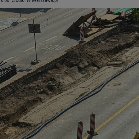
16:06
Źródło:
tvnwarszawa.pl