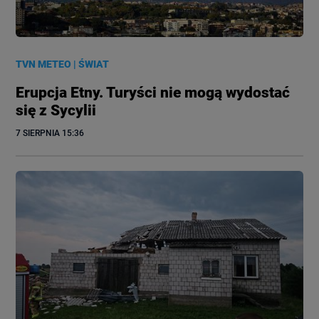
TVN METEO
|
ŚWIAT
Erupcja Etny. Turyści nie mogą wydostać
się z Sycylii
7 SIERPNIA
 15:36