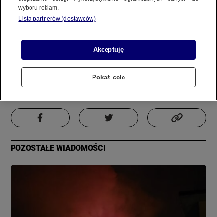
wyboru reklam.
REGULAMIN SERWISU
Lista partnerów (dostawców)
Zdjęcie
Film
Informacja
POLITYKA PRYWATNOŚCI
Akceptuję
Autor:
Materiał internauty
Aktualizacja:
18 grudnia 2023, 0:45
Pokaż cele
Copyright (C) 1997-2025 Korzystanie z materiałów redakcyjnych TVN S.A. / TVN Media Sp. z
o.o. wymaga wcześniejszej zgody TVN S.A./ TVN Media Sp. z o.o. oraz zawarcia stosownej
PODZIEL SIĘ
umowy licencyjnej. Na podstawie art. 25 ust. 1 pkt. 1 b) ustawy o prawie autorskim i prawach
pokrewnych TVN S.A. / TVN Media Sp. z o.o. wyraźnie zastrzega, że dalsze
rozpowszechnianie artykułów zamieszczonych w programach oraz na stronach
internetowych TVN S.A. / TVN Media Sp. z o.o. jest zabronione.
POZOSTAŁE WIADOMOŚCI