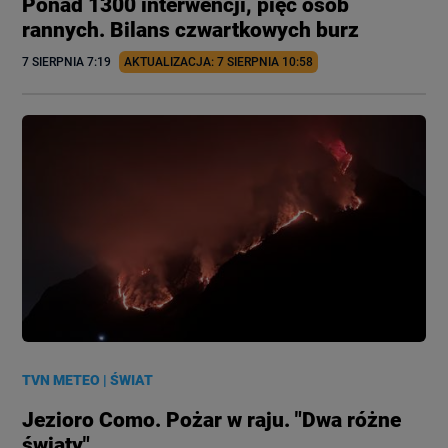
Ponad 1300 interwencji, pięć osób
rannych. Bilans czwartkowych burz
7 SIERPNIA
 7:19
AKTUALIZACJA: 
7 SIERPNIA
 10:58
TVN METEO
|
ŚWIAT
Jezioro Como. Pożar w raju. "Dwa różne
światy"