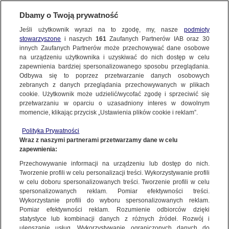
KONTAKT24
Dbamy o Twoją prywatność
KONTAKT24
|
NAJNOWSZE
Jeśli użytkownik wyrazi na to zgodę, my, nasze
podmioty
Wyślij Materiał
stowarzyszone
i naszych
161
Zaufanych Partnerów IAB oraz
30
MATERIAŁ UŻYTKOWNIKA
innych Zaufanych Partnerów może przechowywać dane osobowe
na urządzeniu użytkownika i uzyskiwać do nich dostęp w celu
18 GRUDNIA
 2023
 0:45
zapewnienia bardziej spersonalizowanego sposobu przeglądania.
Dzień dobry!
Odbywa się to poprzez przetwarzanie danych osobowych
WYŚLIJ MATERIAŁ
Jedno konto do wszystkich usług
zebranych z danych przeglądania przechowywanych w plikach
cookie. Użytkownik może udzielić/wycofać zgodę i sprzeciwić się
przetwarzaniu w oparciu o uzasadniony interes w dowolnym
NAJNOWSZE
momencie, klikając przycisk „Ustawienia plików cookie i reklam”.
ZALOGUJ SIĘ
Polityka Prywatności
Ważny temat?
Wraz z naszymi partnerami przetwarzamy dane w celu
GORĄCE TEMATY
zapewnienia:
Zarejestruj się
Podziel się!
Przechowywanie informacji na urządzeniu lub dostęp do nich.
Tworzenie profili w celu personalizacji treści. Wykorzystywanie profili
WIĘCEJ
w celu doboru spersonalizowanych treści. Tworzenie profili w celu
spersonalizowanych reklam. Pomiar efektywności treści.
Wykorzystanie profili do wyboru spersonalizowanych reklam.
KANAŁY
Pomiar efektywności reklam. Rozumienie odbiorców dzięki
Wyślij materiał
statystyce lub kombinacji danych z różnych źródeł. Rozwój i
ulepszanie usług. Wykorzystywanie ograniczonych danych do