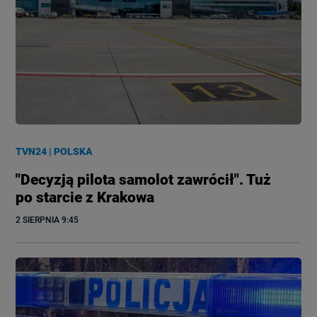
TVN24
|
POLSKA
"Decyzją pilota samolot zawrócił". Tuż
po starcie z Krakowa
2 SIERPNIA
 9:45