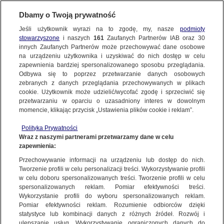
KONTAKT24
Dbamy o Twoją prywatność
Jeśli użytkownik wyrazi na to zgodę, my, nasze
podmioty
Wyślij Materiał
stowarzyszone
i naszych
161
Zaufanych Partnerów IAB oraz
30
innych Zaufanych Partnerów może przechowywać dane osobowe
na urządzeniu użytkownika i uzyskiwać do nich dostęp w celu
zapewnienia bardziej spersonalizowanego sposobu przeglądania.
Dzień dobry!
Odbywa się to poprzez przetwarzanie danych osobowych
WYŚLIJ MATERIAŁ
Jedno konto do wszystkich usług
zebranych z danych przeglądania przechowywanych w plikach
cookie. Użytkownik może udzielić/wycofać zgodę i sprzeciwić się
przetwarzaniu w oparciu o uzasadniony interes w dowolnym
NAJNOWSZE
Tak powitaliście 2024 rok
momencie, klikając przycisk „Ustawienia plików cookie i reklam”.
ZALOGUJ SIĘ
Polityka Prywatności
Wraz z naszymi partnerami przetwarzamy dane w celu
GORĄCE TEMATY
zapewnienia:
Zarejestruj się
Przechowywanie informacji na urządzeniu lub dostęp do nich.
Tworzenie profili w celu personalizacji treści. Wykorzystywanie profili
WIĘCEJ
w celu doboru spersonalizowanych treści. Tworzenie profili w celu
spersonalizowanych reklam. Pomiar efektywności treści.
Wykorzystanie profili do wyboru spersonalizowanych reklam.
KANAŁY
Pomiar efektywności reklam. Rozumienie odbiorców dzięki
statystyce lub kombinacji danych z różnych źródeł. Rozwój i
ulepszanie usług. Wykorzystywanie ograniczonych danych do