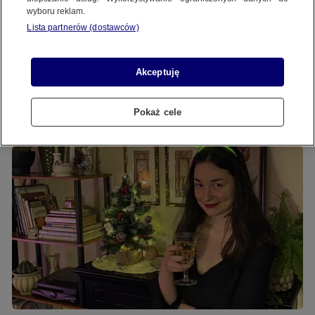
wyboru reklam.
REGULAMIN SERWISU
Lista partnerów (dostawców)
POLITYKA PRYWATNOŚCI
Akceptuję
MATERIAŁ UŻYTKOWNIKA
Sylwester w Toruniu
Pokaż cele
Copyright (C) 1997-2025 Korzystanie z materiałów redakcyjnych TVN S.A. / TVN Media Sp. z
o.o. wymaga wcześniejszej zgody TVN S.A./ TVN Media Sp. z o.o. oraz zawarcia stosownej
umowy licencyjnej. Na podstawie art. 25 ust. 1 pkt. 1 b) ustawy o prawie autorskim i prawach
pokrewnych TVN S.A. / TVN Media Sp. z o.o. wyraźnie zastrzega, że dalsze
rozpowszechnianie artykułów zamieszczonych w programach oraz na stronach
internetowych TVN S.A. / TVN Media Sp. z o.o. jest zabronione.