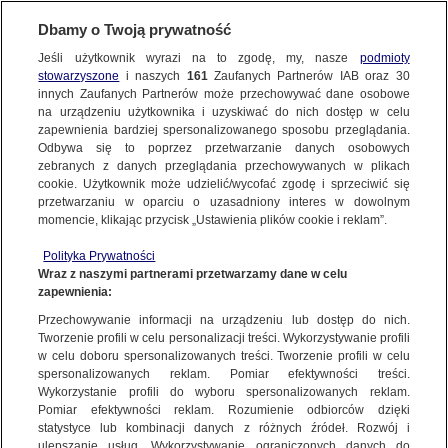
KONTAKT24
Dbamy o Twoją prywatność
Jeśli użytkownik wyrazi na to zgodę, my, nasze
podmioty
Wyślij Materiał
stowarzyszone
i naszych
161
Zaufanych Partnerów IAB oraz
30
innych Zaufanych Partnerów może przechowywać dane osobowe
na urządzeniu użytkownika i uzyskiwać do nich dostęp w celu
zapewnienia bardziej spersonalizowanego sposobu przeglądania.
Dzień dobry!
Odbywa się to poprzez przetwarzanie danych osobowych
WYŚLIJ MATERIAŁ
Jedno konto do wszystkich usług
zebranych z danych przeglądania przechowywanych w plikach
cookie. Użytkownik może udzielić/wycofać zgodę i sprzeciwić się
przetwarzaniu w oparciu o uzasadniony interes w dowolnym
NAJNOWSZE
Jakie ceny paliw są u was?
momencie, klikając przycisk „Ustawienia plików cookie i reklam”.
ZALOGUJ SIĘ
Polityka Prywatności
Wraz z naszymi partnerami przetwarzamy dane w celu
GORĄCE TEMATY
zapewnienia:
Zarejestruj się
Przechowywanie informacji na urządzeniu lub dostęp do nich.
Tworzenie profili w celu personalizacji treści. Wykorzystywanie profili
WIĘCEJ
w celu doboru spersonalizowanych treści. Tworzenie profili w celu
spersonalizowanych reklam. Pomiar efektywności treści.
Wykorzystanie profili do wyboru spersonalizowanych reklam.
KANAŁY
Pomiar efektywności reklam. Rozumienie odbiorców dzięki
statystyce lub kombinacji danych z różnych źródeł. Rozwój i
ulepszanie usług. Wykorzystywanie ograniczonych danych do