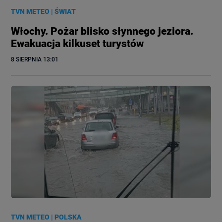
TVN METEO
|
ŚWIAT
Włochy. Pożar blisko słynnego jeziora.
Ewakuacja kilkuset turystów
8 SIERPNIA
 13:01
TVN METEO
|
POLSKA