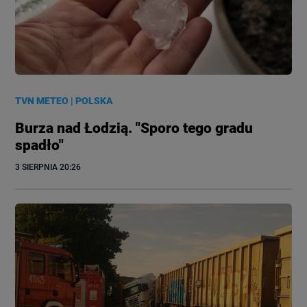
TVN METEO
|
POLSKA
Burza nad Łodzią. "Sporo tego gradu
spadło"
3 SIERPNIA
 20:26