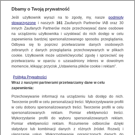
KONTAKT24
Dbamy o Twoją prywatność
Jeśli użytkownik wyrazi na to zgodę, my, nasze
podmioty
Wyślij Materiał
stowarzyszone
i naszych
161
Zaufanych Partnerów IAB oraz
30
innych Zaufanych Partnerów może przechowywać dane osobowe
na urządzeniu użytkownika i uzyskiwać do nich dostęp w celu
zapewnienia bardziej spersonalizowanego sposobu przeglądania.
Dzień dobry!
Odbywa się to poprzez przetwarzanie danych osobowych
WYŚLIJ MATERIAŁ
Jedno konto do wszystkich usług
zebranych z danych przeglądania przechowywanych w plikach
cookie. Użytkownik może udzielić/wycofać zgodę i sprzeciwić się
przetwarzaniu w oparciu o uzasadniony interes w dowolnym
NAJNOWSZE
momencie, klikając przycisk „Ustawienia plików cookie i reklam”.
ZALOGUJ SIĘ
Polityka Prywatności
Wraz z naszymi partnerami przetwarzamy dane w celu
GORĄCE TEMATY
zapewnienia:
Zarejestruj się
Przechowywanie informacji na urządzeniu lub dostęp do nich.
KONTAKT24
|
NAJNOWSZE
Tworzenie profili w celu personalizacji treści. Wykorzystywanie profili
WIĘCEJ
w celu doboru spersonalizowanych treści. Tworzenie profili w celu
Zdewastowali cmentarz, zniszczyli groby.
spersonalizowanych reklam. Pomiar efektywności treści.
Wykorzystanie profili do wyboru spersonalizowanych reklam.
Policja szuka sprawców
KANAŁY
Pomiar efektywności reklam. Rozumienie odbiorców dzięki
statystyce lub kombinacji danych z różnych źródeł. Rozwój i
30 WRZEŚNIA
 2015
 16:40
ulepszanie usług. Wykorzystywanie ograniczonych danych do