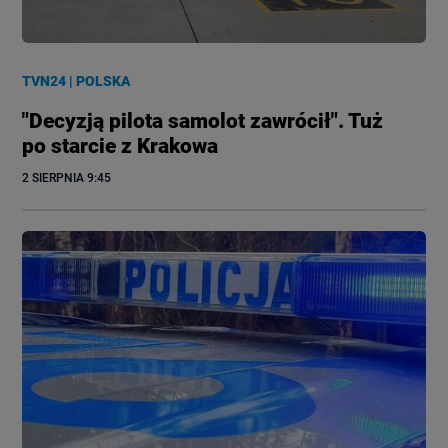
TVN24
|
POLSKA
"Decyzją pilota samolot zawrócił". Tuż
po starcie z Krakowa
2 SIERPNIA
 9:45