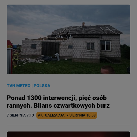
TVN METEO
|
POLSKA
Ponad 1300 interwencji, pięć osób
rannych. Bilans czwartkowych burz
7 SIERPNIA
 7:19
AKTUALIZACJA: 
7 SIERPNIA
 10:58