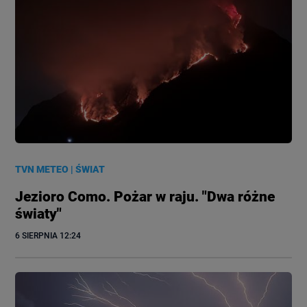
TVN METEO
|
ŚWIAT
Jezioro Como. Pożar w raju. "Dwa różne
światy"
6 SIERPNIA
 12:24