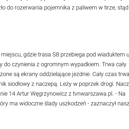
o do rozerwania pojemnika z paliwem w tirze, stąd
 miejscu, gdzie trasa S8 przebiega pod wiaduktem u
 do czynienia z ogromnym wypadkiem. Trwa cały
zone są ekrany oddzielające jezdnie. Cały czas trw
gnik siodłowy z naczepą. Leży w poprzek drogi. Nac
inie 14 Artur Węgrzynowicz z tvnwarszawa.pl. - Na
 który ma widoczne ślady uszkodzeń - zaznaczył nas