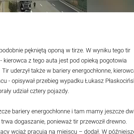
podobnie pękniętą oponą w tirze. W wyniku tego tir
- kierowca z tego auta jest pod opieką pogotowia
 Tir uderzył także w bariery energochłonne, kierow
jscu - opisywał przebieg wypadku Łukasz Płaskocińs
rały udział cztery pojazdy.
eszcze bariery energochłonne i tam mamy jeszcze dw
trwa dogaszanie, ponieważ tir przewoził drewno.
acy wciąż pracują na miejscu – dodał. W późniejsz