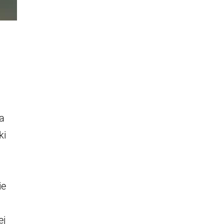
ca
ki
ie
ej