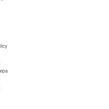
licy
a
zepa
z