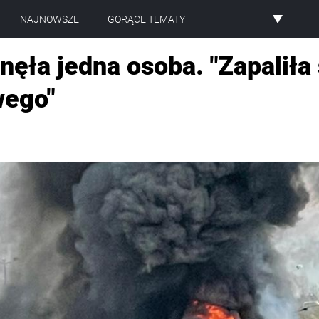
NAJNOWSZE
GORĄCE TEMATY
Wyśl
nęła jedna osoba. "Zapaliła
wego"
WYŚLIJ 
NAJNO
GORĄCE