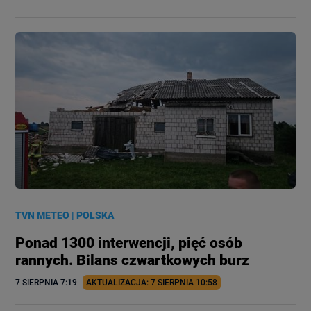
TVN METEO
|
POLSKA
Ponad 1300 interwencji, pięć osób
rannych. Bilans czwartkowych burz
7 SIERPNIA
 7:19
AKTUALIZACJA: 
7 SIERPNIA
 10:58