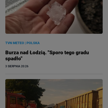
TVN METEO
|
POLSKA
Burza nad Łodzią. "Sporo tego gradu
spadło"
3 SIERPNIA
 20:26