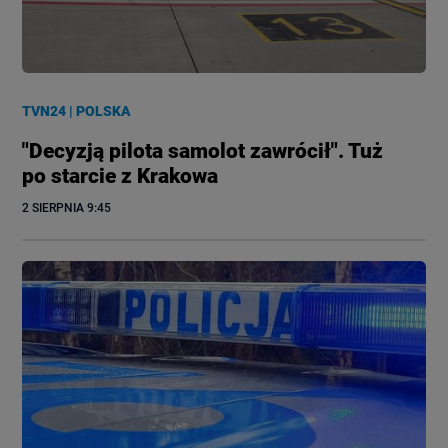
TVN24
|
POLSKA
"Decyzją pilota samolot zawrócił". Tuż
po starcie z Krakowa
2 SIERPNIA
 9:45