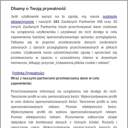
KONTAKT24
Dbamy o Twoją prywatność
Jeśli użytkownik wyrazi na to zgodę, my, nasze
podmioty
Wyślij Materiał
stowarzyszone
i naszych
161
Zaufanych Partnerów IAB oraz
30
innych Zaufanych Partnerów może przechowywać dane osobowe
na urządzeniu użytkownika i uzyskiwać do nich dostęp w celu
zapewnienia bardziej spersonalizowanego sposobu przeglądania.
Dzień dobry!
Odbywa się to poprzez przetwarzanie danych osobowych
WYŚLIJ MATERIAŁ
Jedno konto do wszystkich usług
zebranych z danych przeglądania przechowywanych w plikach
cookie. Użytkownik może udzielić/wycofać zgodę i sprzeciwić się
przetwarzaniu w oparciu o uzasadniony interes w dowolnym
NAJNOWSZE
momencie, klikając przycisk „Ustawienia plików cookie i reklam”.
ZALOGUJ SIĘ
Polityka Prywatności
Wraz z naszymi partnerami przetwarzamy dane w celu
GORĄCE TEMATY
zapewnienia:
Zarejestruj się
Przechowywanie informacji na urządzeniu lub dostęp do nich.
KONTAKT24
|
NAJNOWSZE
Tworzenie profili w celu personalizacji treści. Wykorzystywanie profili
WIĘCEJ
w celu doboru spersonalizowanych treści. Tworzenie profili w celu
MATERIAŁ UŻYTKOWNIKA
spersonalizowanych reklam. Pomiar efektywności treści.
Wykorzystanie profili do wyboru spersonalizowanych reklam.
Zamknięta autostrada A2 w kierunku
KANAŁY
Pomiar efektywności reklam. Rozumienie odbiorców dzięki
Poznania, Trzciel (Wielkopolskie)
statystyce lub kombinacji danych z różnych źródeł. Rozwój i
ulepszanie usług. Wykorzystywanie ograniczonych danych do