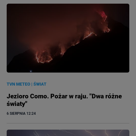
TVN METEO
|
ŚWIAT
Jezioro Como. Pożar w raju. "Dwa różne
światy"
6 SIERPNIA
 12:24