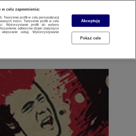
WYŚLIJ MATERIAŁ
 w celu zapewnienia:
 Tworzenie profili w celu personalizacji
Akceptuję
wanych treści. Tworzenie profili w celu
ało. W Jarocinie było
ci. Wykorzystanie profili do wyboru
Rozumienie odbiorców dzięki statystyce
ulepszanie usług. Wykorzystywanie
Pokaż cele