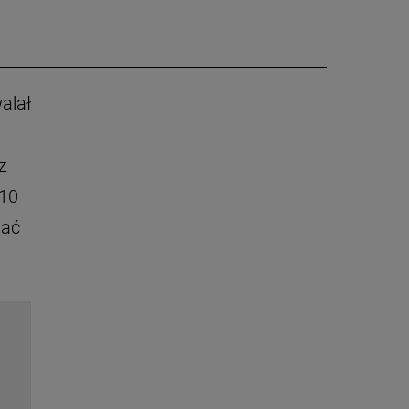
alał
z
 10
hać