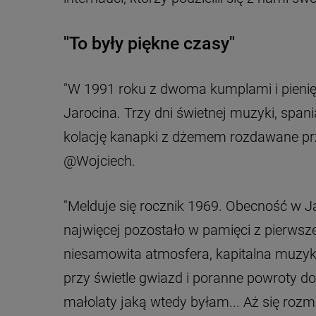
"To były piękne czasy"
"W 1991 roku z dwoma kumplami i pienię
Jarocina. Trzy dni świetnej muzyki, span
kolację kanapki z dżemem rozdawane przy
@Wojciech.
"Melduje się rocznik 1969. Obecność w Ja
najwięcej pozostało w pamięci z pierwsze
niesamowita atmosfera, kapitalna muzyk
przy świetle gwiazd i poranne powroty d
małolaty jaką wtedy byłam... Aż się rozm