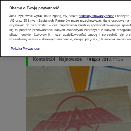
KONTAKT24
WYŚLIJ MATERIAŁ
Dbamy o Twoją prywatność
Jeśli użytkownik wyrazi na to zgodę, my, nasze
podmioty stowarzyszone
i naszych
IAB oraz
30
innych Zaufanych Partnerów może przechowywać dane osobowe na ur
"Warunki okropne, al
uzyskiwać do nich dostęp w celu zapewnienia bardziej spersonalizowanego sposo
się to poprzez przetwarzanie danych osobowych zebranych z danych przegląd
plikach cookie. Użytkownik może udzielić/wycofać zgodę i sprzeciwić się pr
wspaniale"
uzasadniony interes w dowolnym momencie, klikając przycisk „Ustawienia plików cook
Polityka Prywatności
Kontakt24
|
Najnowsze
19 lipca 2013, 11:55