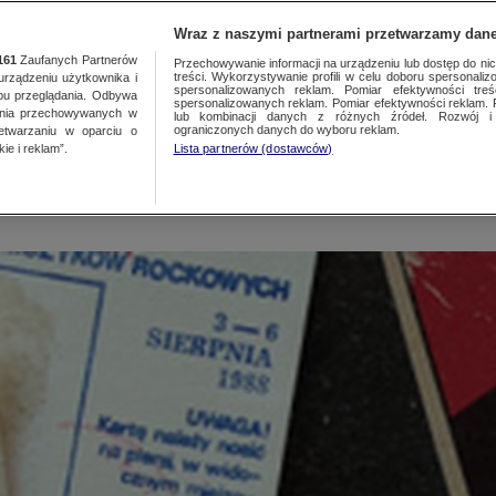
NAJNOWSZE
GORĄCE TEMATY
Wraz z naszymi partnerami przetwarzamy dane
161
Zaufanych Partnerów
Przechowywanie informacji na urządzeniu lub dostęp do nich.
treści. Wykorzystywanie profili w celu doboru spersonalizo
ządzeniu użytkownika i
e nikomu to nie przeszkadz
spersonalizowanych reklam. Pomiar efektywności treś
bu przeglądania. Odbywa
spersonalizowanych reklam. Pomiar efektywności reklam. 
ania przechowywanych w
lub kombinacji danych z różnych źródeł. Rozwój i 
ograniczonych danych do wyboru reklam.
zetwarzaniu w oparciu o
ie i reklam”.
Lista partnerów (dostawców)