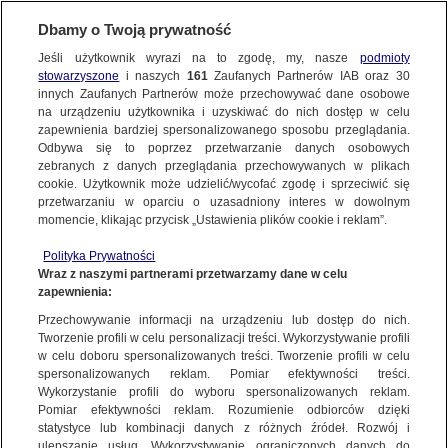
KONTAKT24
Dbamy o Twoją prywatność
Jeśli użytkownik wyrazi na to zgodę, my, nasze
podmioty
Wyślij Materiał
stowarzyszone
i naszych
161
Zaufanych Partnerów IAB oraz
30
innych Zaufanych Partnerów może przechowywać dane osobowe
na urządzeniu użytkownika i uzyskiwać do nich dostęp w celu
zapewnienia bardziej spersonalizowanego sposobu przeglądania.
Dzień dobry!
Odbywa się to poprzez przetwarzanie danych osobowych
WYŚLIJ MATERIAŁ
Warszawa z nowej perspektywy.
Jedno konto do wszystkich usług
zebranych z danych przeglądania przechowywanych w plikach
Pokażcie swoje zdjęcia z kładki
cookie. Użytkownik może udzielić/wycofać zgodę i sprzeciwić się
przetwarzaniu w oparciu o uzasadniony interes w dowolnym
NAJNOWSZE
pieszo-rowerowej
momencie, klikając przycisk „Ustawienia plików cookie i reklam”.
ZALOGUJ SIĘ
Polityka Prywatności
Wraz z naszymi partnerami przetwarzamy dane w celu
GORĄCE TEMATY
zapewnienia:
Zarejestruj się
Przechowywanie informacji na urządzeniu lub dostęp do nich.
Tworzenie profili w celu personalizacji treści. Wykorzystywanie profili
WIĘCEJ
w celu doboru spersonalizowanych treści. Tworzenie profili w celu
spersonalizowanych reklam. Pomiar efektywności treści.
Zapowiadano ją od kilku lat, a gdy otwarto, stała
Wykorzystanie profili do wyboru spersonalizowanych reklam.
się nową atrakcją. Mowa o warszawskiej kładce
KANAŁY
Pomiar efektywności reklam. Rozumienie odbiorców dzięki
statystyce lub kombinacji danych z różnych źródeł. Rozwój i
pieszo-rowerowej łączącej dwa brzegi Wisły.
ulepszanie usług. Wykorzystywanie ograniczonych danych do