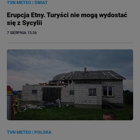
TVN METEO
|
ŚWIAT
Erupcja Etny. Turyści nie mogą wydostać
się z Sycylii
7 SIERPNIA
 15:36
TVN METEO
|
POLSKA