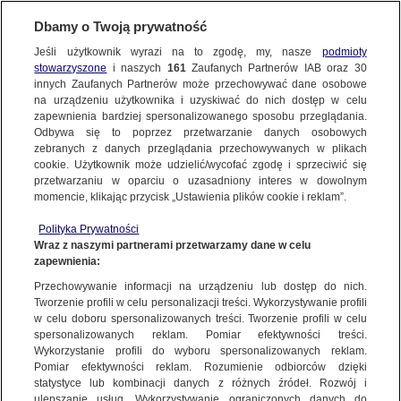
KONTAKT24
Dbamy o Twoją prywatność
Jeśli użytkownik wyrazi na to zgodę, my, nasze
podmioty
Wyślij Materiał
stowarzyszone
i naszych
161
Zaufanych Partnerów IAB oraz
30
innych Zaufanych Partnerów może przechowywać dane osobowe
na urządzeniu użytkownika i uzyskiwać do nich dostęp w celu
zapewnienia bardziej spersonalizowanego sposobu przeglądania.
Dzień dobry!
Odbywa się to poprzez przetwarzanie danych osobowych
WYŚLIJ MATERIAŁ
Jedno konto do wszystkich usług
zebranych z danych przeglądania przechowywanych w plikach
cookie. Użytkownik może udzielić/wycofać zgodę i sprzeciwić się
przetwarzaniu w oparciu o uzasadniony interes w dowolnym
NAJNOWSZE
momencie, klikając przycisk „Ustawienia plików cookie i reklam”.
ZALOGUJ SIĘ
Polityka Prywatności
Wraz z naszymi partnerami przetwarzamy dane w celu
GORĄCE TEMATY
zapewnienia:
Zarejestruj się
Przechowywanie informacji na urządzeniu lub dostęp do nich.
KONTAKT24
|
NAJNOWSZE
Tworzenie profili w celu personalizacji treści. Wykorzystywanie profili
WIĘCEJ
w celu doboru spersonalizowanych treści. Tworzenie profili w celu
W 100 dni przeszli 3000 kilometrów
spersonalizowanych reklam. Pomiar efektywności treści.
Wykorzystanie profili do wyboru spersonalizowanych reklam.
dookoła Islandii. "Często maszerowaliśmy
KANAŁY
Pomiar efektywności reklam. Rozumienie odbiorców dzięki
na przełaj"
statystyce lub kombinacji danych z różnych źródeł. Rozwój i
ulepszanie usług. Wykorzystywanie ograniczonych danych do