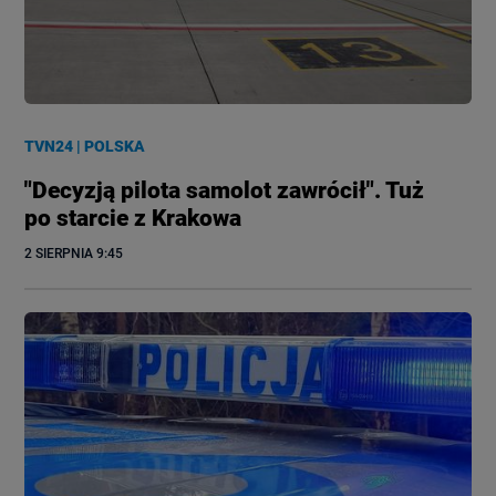
TVN24
|
POLSKA
"Decyzją pilota samolot zawrócił". Tuż
po starcie z Krakowa
2 SIERPNIA
 9:45