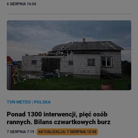
6 SIERPNIA
 16:06
TVN METEO
|
POLSKA
Ponad 1300 interwencji, pięć osób
rannych. Bilans czwartkowych burz
7 SIERPNIA
 7:19
AKTUALIZACJA: 
7 SIERPNIA
 10:58