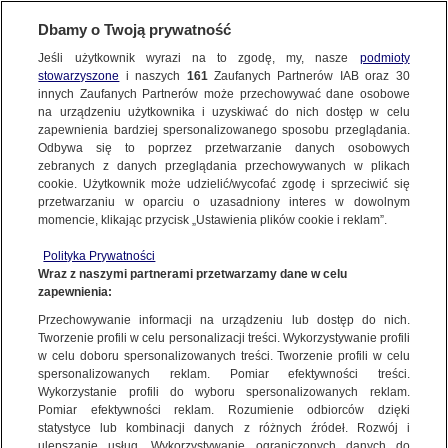
KONTAKT24
Dbamy o Twoją prywatność
Jeśli użytkownik wyrazi na to zgodę, my, nasze
podmioty
Wyślij Materiał
stowarzyszone
i naszych
161
Zaufanych Partnerów IAB oraz
30
innych Zaufanych Partnerów może przechowywać dane osobowe
na urządzeniu użytkownika i uzyskiwać do nich dostęp w celu
zapewnienia bardziej spersonalizowanego sposobu przeglądania.
Dzień dobry!
Odbywa się to poprzez przetwarzanie danych osobowych
WYŚLIJ MATERIAŁ
Jedno konto do wszystkich usług
zebranych z danych przeglądania przechowywanych w plikach
cookie. Użytkownik może udzielić/wycofać zgodę i sprzeciwić się
przetwarzaniu w oparciu o uzasadniony interes w dowolnym
NAJNOWSZE
momencie, klikając przycisk „Ustawienia plików cookie i reklam”.
ZALOGUJ SIĘ
Polityka Prywatności
Wraz z naszymi partnerami przetwarzamy dane w celu
GORĄCE TEMATY
Rodzina łabędzi próbowała
Rodzina łabędzi próbowała
Rodzina łabędzi 
zapewnienia:
Zarejestruj się
przejść przez jezdnię |
przejść przez jezdnię |
przejść przez jezd
Kontakt24 / Nadia
Kontakt24 / Nadia
Kontakt24 / Nadi
Przechowywanie informacji na urządzeniu lub dostęp do nich.
Tworzenie profili w celu personalizacji treści. Wykorzystywanie profili
WIĘCEJ
w celu doboru spersonalizowanych treści. Tworzenie profili w celu
spersonalizowanych reklam. Pomiar efektywności treści.
KONTAKT24
|
NAJNOWSZE
Wykorzystanie profili do wyboru spersonalizowanych reklam.
KANAŁY
Pomiar efektywności reklam. Rozumienie odbiorców dzięki
MATERIAŁ UŻYTKOWNIKA
statystyce lub kombinacji danych z różnych źródeł. Rozwój i
ulepszanie usług. Wykorzystywanie ograniczonych danych do