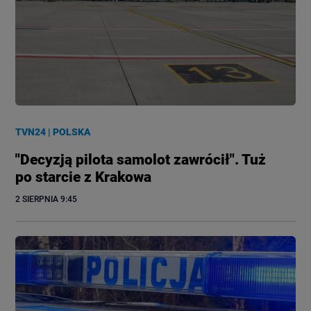
TVN24
|
POLSKA
"Decyzją pilota samolot zawrócił". Tuż
po starcie z Krakowa
2 SIERPNIA
 9:45