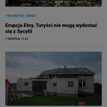
TVN METEO
|
ŚWIAT
Erupcja Etny. Turyści nie mogą wydostać
się z Sycylii
7 SIERPNIA
 15:36