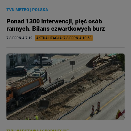
TVN METEO
|
POLSKA
Ponad 1300 interwencji, pięć osób
rannych. Bilans czwartkowych burz
7 SIERPNIA
 7:19
AKTUALIZACJA: 
7 SIERPNIA
 10:58
TVN WARSZAWA
|
ŚRÓDMIEŚCIE