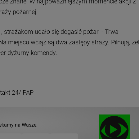
zcze znane. W najpoważniejszym momencie akcji z
aży pożarnej.
1, strażakom udało się dogasić pożar. - Trwa
Na miejscu wciąż są dwa zastępy straży. Pilnują, ż
ficer dyżurny komendy.
ntakt 24/ PAP
ekamy na Wasze: