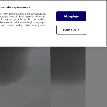
WYŚLIJ MATERIAŁ
 w celu zapewnienia:
 Tworzenie profili w celu personalizacji
Akceptuję
wanych treści. Tworzenie profili w celu
kcja strażaków
ci. Wykorzystanie profili do wyboru
Rozumienie odbiorców dzięki statystyce
ulepszanie usług. Wykorzystywanie
Pokaż cele