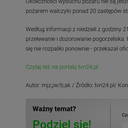
Okoliczności wybuchu pożaru nie są jes
pożarem walczyło ponad 20 zastępów str
Według informacji z niedzieli z godziny 2
przelewanie i dozorowanie pogorzeliska. 
się nie rozpaliło ponownie - przekazał o
Czytaj też na portalu tvn24.pl
Autor: mjz,jw/b,ak / Źródło: tvn24.pl/ Ko
Ważny temat?
Cz
Podziel się!