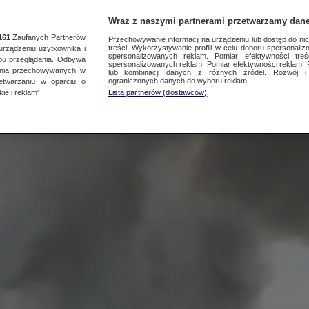
NAJNOWSZE
GORĄCE TEMATY
Wraz z naszymi partnerami przetwarzamy dane
161
Zaufanych Partnerów
Przechowywanie informacji na urządzeniu lub dostęp do nich.
treści. Wykorzystywanie profili w celu doboru spersonalizo
ządzeniu użytkownika i
akulaturą. Wielogodzinna a
spersonalizowanych reklam. Pomiar efektywności treś
bu przeglądania. Odbywa
spersonalizowanych reklam. Pomiar efektywności reklam. 
ania przechowywanych w
lub kombinacji danych z różnych źródeł. Rozwój i 
ograniczonych danych do wyboru reklam.
zetwarzaniu w oparciu o
ie i reklam”.
Lista partnerów (dostawców)