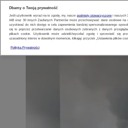
KONTAKT24
WYŚLIJ MATERIAŁ
Dbamy o Twoją prywatność
Jeśli użytkownik wyrazi na to zgodę, my, nasze
podmioty stowarzyszone
i naszych
IAB oraz
30
innych Zaufanych Partnerów może przechowywać dane osobowe na ur
Pożar magazynu z m
uzyskiwać do nich dostęp w celu zapewnienia bardziej spersonalizowanego sposo
się to poprzez przetwarzanie danych osobowych zebranych z danych przegląd
plikach cookie. Użytkownik może udzielić/wycofać zgodę i sprzeciwić się pr
uzasadniony interes w dowolnym momencie, klikając przycisk „Ustawienia plików cook
Kontakt24
|
Najnowsze
17 kwietnia 2021, 20:30
Polityka Prywatności