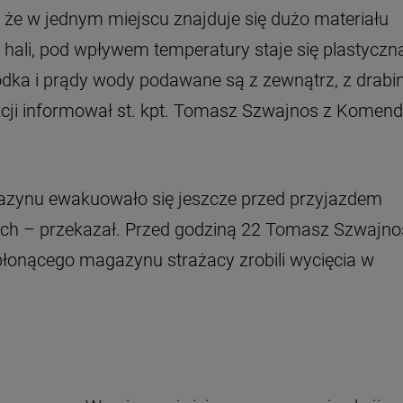
, że w jednym miejscu znajduje się dużo materiału
hali, pod wpływem temperatury staje się plastyczn
rodka i prądy wody podawane są z zewnątrz, z drabi
kcji informował st. kpt. Tomasz Szwajnos z Komen
azynu ewakuowało się jeszcze przed przyjazdem
ch – przekazał. Przed godziną 22 Tomasz Szwajno
płonącego magazynu strażacy zrobili wycięcia w