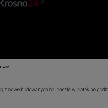
dowie
ej z nowo budowanych hal doszło w piątek po godzi