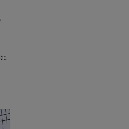
o
nad