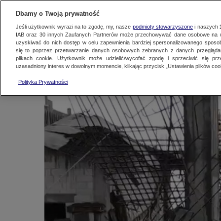
KONTAKT24
WYŚLIJ MATERIAŁ
Dbamy o Twoją prywatność
Jeśli użytkownik wyrazi na to zgodę, my, nasze
podmioty stowarzyszone
i naszych
IAB oraz
30
innych Zaufanych Partnerów może przechowywać dane osobowe na ur
Podpory budowlane s
uzyskiwać do nich dostęp w celu zapewnienia bardziej spersonalizowanego sposo
się to poprzez przetwarzanie danych osobowych zebranych z danych przegląd
plikach cookie. Użytkownik może udzielić/wycofać zgodę i sprzeciwić się pr
uzasadniony interes w dowolnym momencie, klikając przycisk „Ustawienia plików cook
Kontakt24
|
Najnowsze
5 marca 2021, 18:35
Polityka Prywatności