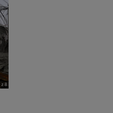
1
z
8