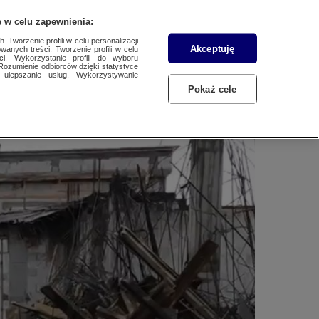
WYŚLIJ MATERIAŁ
 w celu zapewnienia:
 Tworzenie profili w celu personalizacji
Akceptuję
wanych treści. Tworzenie profili w celu
zyzna nie żyje
ci. Wykorzystanie profili do wyboru
Rozumienie odbiorców dzięki statystyce
ulepszanie usług. Wykorzystywanie
Pokaż cele