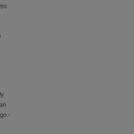
tni
a
ły
łań
go -