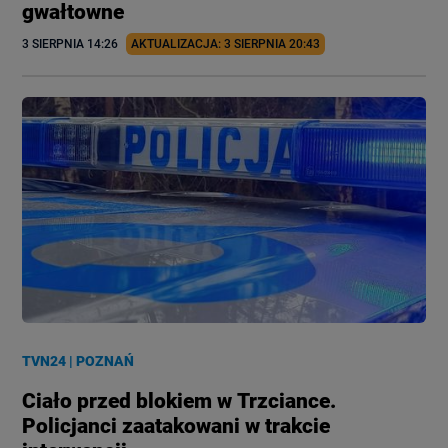
gwałtowne
3 SIERPNIA
 14:26
AKTUALIZACJA: 
3 SIERPNIA
 20:43
TVN24
|
POZNAŃ
Ciało przed blokiem w Trzciance.
Policjanci zaatakowani w trakcie