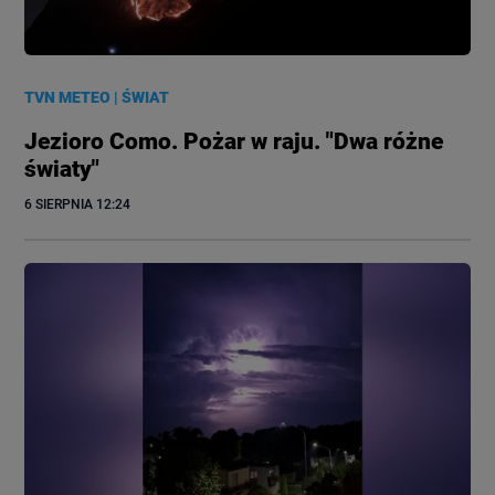
TVN METEO
|
ŚWIAT
Jezioro Como. Pożar w raju. "Dwa różne
światy"
6 SIERPNIA
 12:24