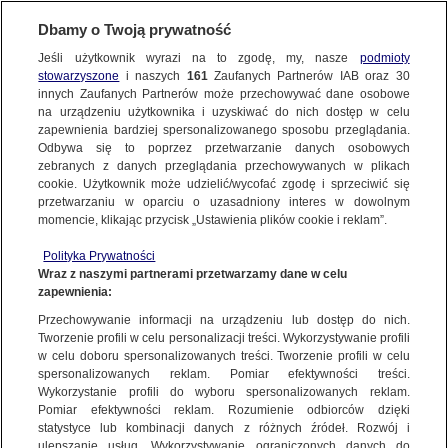
KONTAKT24
Dbamy o Twoją prywatność
Jeśli użytkownik wyrazi na to zgodę, my, nasze
podmioty
Wyślij Materiał
stowarzyszone
i naszych
161
Zaufanych Partnerów IAB oraz
30
innych Zaufanych Partnerów może przechowywać dane osobowe
na urządzeniu użytkownika i uzyskiwać do nich dostęp w celu
zapewnienia bardziej spersonalizowanego sposobu przeglądania.
Dzień dobry!
Odbywa się to poprzez przetwarzanie danych osobowych
WYŚLIJ MATERIAŁ
Jedno konto do wszystkich usług
zebranych z danych przeglądania przechowywanych w plikach
cookie. Użytkownik może udzielić/wycofać zgodę i sprzeciwić się
przetwarzaniu w oparciu o uzasadniony interes w dowolnym
NAJNOWSZE
momencie, klikając przycisk „Ustawienia plików cookie i reklam”.
ZALOGUJ SIĘ
Polityka Prywatności
Wraz z naszymi partnerami przetwarzamy dane w celu
GORĄCE TEMATY
zapewnienia:
Zarejestruj się
Przechowywanie informacji na urządzeniu lub dostęp do nich.
KONTAKT24
|
NAJNOWSZE
Tworzenie profili w celu personalizacji treści. Wykorzystywanie profili
WIĘCEJ
w celu doboru spersonalizowanych treści. Tworzenie profili w celu
Pijany dachował na prostej drodze.
spersonalizowanych reklam. Pomiar efektywności treści.
Wykorzystanie profili do wyboru spersonalizowanych reklam.
"Udawał, że to nie on kierował"
KANAŁY
Pomiar efektywności reklam. Rozumienie odbiorców dzięki
statystyce lub kombinacji danych z różnych źródeł. Rozwój i
24 LUTEGO
 2013
 16:25
ulepszanie usług. Wykorzystywanie ograniczonych danych do