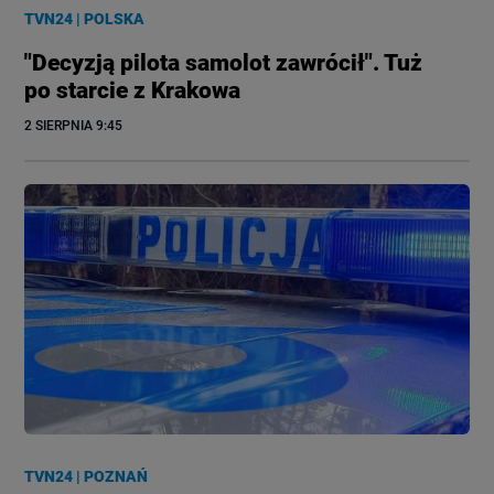
TVN24
|
POLSKA
"Decyzją pilota samolot zawrócił". Tuż
po starcie z Krakowa
2 SIERPNIA
 9:45
TVN24
|
POZNAŃ