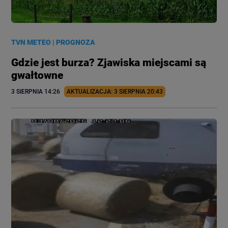
TVN METEO
|
PROGNOZA
Gdzie jest burza? Zjawiska miejscami są
gwałtowne
3 SIERPNIA
 14:26
AKTUALIZACJA: 
3 SIERPNIA
 20:43