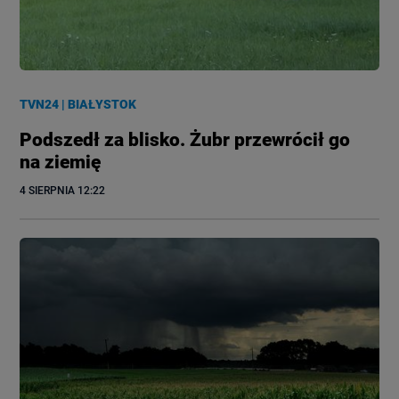
TVN24
|
BIAŁYSTOK
Podszedł za blisko. Żubr przewrócił go
na ziemię
4 SIERPNIA
 12:22