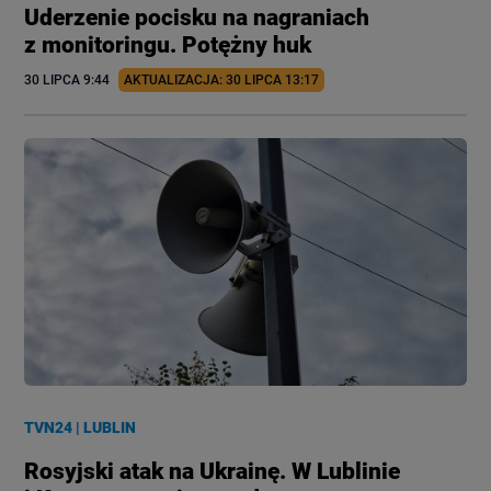
Uderzenie pocisku na nagraniach
z monitoringu. Potężny huk
30 LIPCA
 9:44
AKTUALIZACJA: 
30 LIPCA
 13:17
TVN24
|
LUBLIN
Rosyjski atak na Ukrainę. W Lublinie