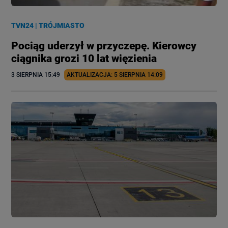
TVN24
|
TRÓJMIASTO
Pociąg uderzył w przyczepę. Kierowcy
ciągnika grozi 10 lat więzienia
3 SIERPNIA
 15:49
AKTUALIZACJA: 
5 SIERPNIA
 14:09