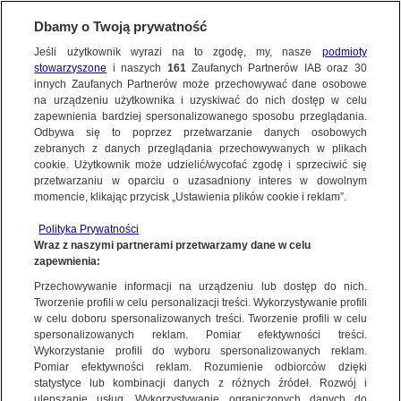
KONTAKT24
Dbamy o Twoją prywatność
Jeśli użytkownik wyrazi na to zgodę, my, nasze
podmioty
Wyślij Materiał
stowarzyszone
i naszych
161
Zaufanych Partnerów IAB oraz
30
innych Zaufanych Partnerów może przechowywać dane osobowe
na urządzeniu użytkownika i uzyskiwać do nich dostęp w celu
zapewnienia bardziej spersonalizowanego sposobu przeglądania.
Dzień dobry!
Odbywa się to poprzez przetwarzanie danych osobowych
WYŚLIJ MATERIAŁ
Jedno konto do wszystkich usług
zebranych z danych przeglądania przechowywanych w plikach
cookie. Użytkownik może udzielić/wycofać zgodę i sprzeciwić się
przetwarzaniu w oparciu o uzasadniony interes w dowolnym
NAJNOWSZE
momencie, klikając przycisk „Ustawienia plików cookie i reklam”.
ZALOGUJ SIĘ
Polityka Prywatności
Wraz z naszymi partnerami przetwarzamy dane w celu
GORĄCE TEMATY
Pełnia Błękitnego Księżyca, Kujawy | Kontakt24 /
Pełnia Błękitnego Księżyca, Kuja
zapewnienia:
Zarejestruj się
Włodzimierz
Włodzimierz
Przechowywanie informacji na urządzeniu lub dostęp do nich.
Tworzenie profili w celu personalizacji treści. Wykorzystywanie profili
WIĘCEJ
w celu doboru spersonalizowanych treści. Tworzenie profili w celu
KONTAKT24
|
NAJNOWSZE
spersonalizowanych reklam. Pomiar efektywności treści.
Wykorzystanie profili do wyboru spersonalizowanych reklam.
MATERIAŁ UŻYTKOWNIKA
KANAŁY
Pomiar efektywności reklam. Rozumienie odbiorców dzięki
statystyce lub kombinacji danych z różnych źródeł. Rozwój i
Pełnia Błękitnego Księżyca, Kujawy
ulepszanie usług. Wykorzystywanie ograniczonych danych do