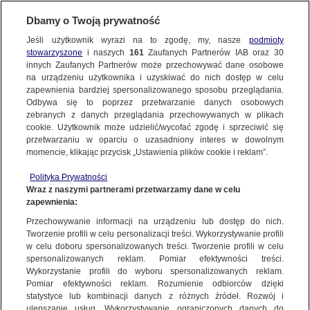
KONTAKT24
Dbamy o Twoją prywatność
Jeśli użytkownik wyrazi na to zgodę, my, nasze
podmioty
Wyślij Materiał
stowarzyszone
i naszych
161
Zaufanych Partnerów IAB oraz
30
innych Zaufanych Partnerów może przechowywać dane osobowe
na urządzeniu użytkownika i uzyskiwać do nich dostęp w celu
zapewnienia bardziej spersonalizowanego sposobu przeglądania.
Dzień dobry!
Odbywa się to poprzez przetwarzanie danych osobowych
WYŚLIJ MATERIAŁ
Jedno konto do wszystkich usług
zebranych z danych przeglądania przechowywanych w plikach
cookie. Użytkownik może udzielić/wycofać zgodę i sprzeciwić się
przetwarzaniu w oparciu o uzasadniony interes w dowolnym
NAJNOWSZE
momencie, klikając przycisk „Ustawienia plików cookie i reklam”.
ZALOGUJ SIĘ
Polityka Prywatności
Wraz z naszymi partnerami przetwarzamy dane w celu
GORĄCE TEMATY
zapewnienia:
Zarejestruj się
Przechowywanie informacji na urządzeniu lub dostęp do nich.
KONTAKT24
|
NAJNOWSZE
Tworzenie profili w celu personalizacji treści. Wykorzystywanie profili
WIĘCEJ
w celu doboru spersonalizowanych treści. Tworzenie profili w celu
Łoś albinos zauważony pod Warszawą. "To
spersonalizowanych reklam. Pomiar efektywności treści.
Wykorzystanie profili do wyboru spersonalizowanych reklam.
prawdziwa rzadkość"
KANAŁY
Pomiar efektywności reklam. Rozumienie odbiorców dzięki
statystyce lub kombinacji danych z różnych źródeł. Rozwój i
13 KWIETNIA
 2023
 20:37
ulepszanie usług. Wykorzystywanie ograniczonych danych do