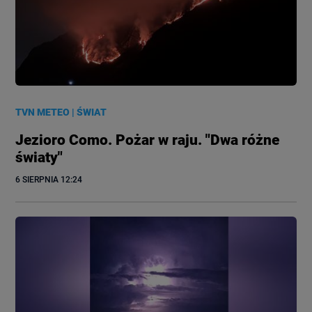
TVN METEO
|
ŚWIAT
Jezioro Como. Pożar w raju. "Dwa różne
światy"
6 SIERPNIA
 12:24