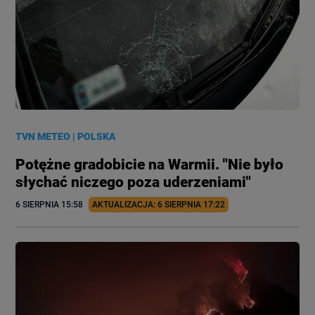
TVN METEO
|
POLSKA
Potężne gradobicie na Warmii. "Nie było
słychać niczego poza uderzeniami"
6 SIERPNIA
 15:58
AKTUALIZACJA: 
6 SIERPNIA
 17:22