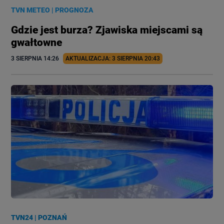
TVN METEO
|
PROGNOZA
Gdzie jest burza? Zjawiska miejscami są
gwałtowne
3 SIERPNIA
 14:26
AKTUALIZACJA: 
3 SIERPNIA
 20:43
TVN24
|
POZNAŃ