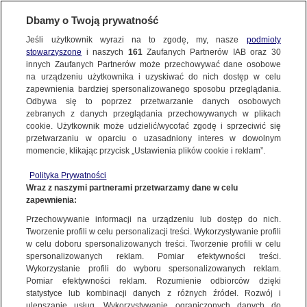
KONTAKT24
Dbamy o Twoją prywatność
Jeśli użytkownik wyrazi na to zgodę, my, nasze
podmioty
Wyślij Materiał
stowarzyszone
i naszych
161
Zaufanych Partnerów IAB oraz
30
innych Zaufanych Partnerów może przechowywać dane osobowe
na urządzeniu użytkownika i uzyskiwać do nich dostęp w celu
zapewnienia bardziej spersonalizowanego sposobu przeglądania.
Dzień dobry!
Odbywa się to poprzez przetwarzanie danych osobowych
WYŚLIJ MATERIAŁ
Jedno konto do wszystkich usług
zebranych z danych przeglądania przechowywanych w plikach
cookie. Użytkownik może udzielić/wycofać zgodę i sprzeciwić się
przetwarzaniu w oparciu o uzasadniony interes w dowolnym
NAJNOWSZE
momencie, klikając przycisk „Ustawienia plików cookie i reklam”.
ZALOGUJ SIĘ
Polityka Prywatności
Wraz z naszymi partnerami przetwarzamy dane w celu
GORĄCE TEMATY
zapewnienia:
Zarejestruj się
Przechowywanie informacji na urządzeniu lub dostęp do nich.
KONTAKT24
|
NAJNOWSZE
Tworzenie profili w celu personalizacji treści. Wykorzystywanie profili
WIĘCEJ
w celu doboru spersonalizowanych treści. Tworzenie profili w celu
Kwietniowa zima nie odpuszcza. Wasze
spersonalizowanych reklam. Pomiar efektywności treści.
Wykorzystanie profili do wyboru spersonalizowanych reklam.
pogodowe relacje
KANAŁY
Pomiar efektywności reklam. Rozumienie odbiorców dzięki
statystyce lub kombinacji danych z różnych źródeł. Rozwój i
2 KWIETNIA
 2022
 10:43
ulepszanie usług. Wykorzystywanie ograniczonych danych do