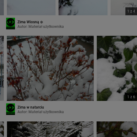
1
z
4
Zima Wiosną ❄️
Autor:
Materiał użytkownika
1
z
6
Zima w natarciu
Autor:
Materiał użytkownika