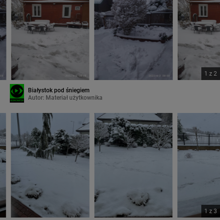
1
z
2
Białystok pod śniegiem
Autor:
Materiał użytkownika
1
z
3