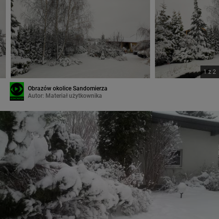
1
z
2
Obrazów okolice Sandomierza
Autor:
Materiał użytkownika