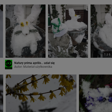
1
z
6
Natury prima aprilis... udał się
Autor:
Materiał użytkownika