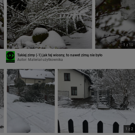
1
z
10
Takiej zimy (-1) jak tej wiosny, to nawet zimą nie było
Autor:
Materiał użytkownika
1
z
2