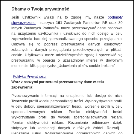
KONTAKT24
Dbamy o Twoją prywatność
Jeśli użytkownik wyrazi na to zgodę, my, nasze
podmioty
Wyślij Materiał
stowarzyszone
i naszych
161
Zaufanych Partnerów IAB oraz
30
innych Zaufanych Partnerów może przechowywać dane osobowe
na urządzeniu użytkownika i uzyskiwać do nich dostęp w celu
zapewnienia bardziej spersonalizowanego sposobu przeglądania.
Dzień dobry!
Odbywa się to poprzez przetwarzanie danych osobowych
WYŚLIJ MATERIAŁ
Jedno konto do wszystkich usług
zebranych z danych przeglądania przechowywanych w plikach
cookie. Użytkownik może udzielić/wycofać zgodę i sprzeciwić się
przetwarzaniu w oparciu o uzasadniony interes w dowolnym
NAJNOWSZE
momencie, klikając przycisk „Ustawienia plików cookie i reklam”.
ZALOGUJ SIĘ
Polityka Prywatności
Wraz z naszymi partnerami przetwarzamy dane w celu
GORĄCE TEMATY
zapewnienia:
Zarejestruj się
Przechowywanie informacji na urządzeniu lub dostęp do nich.
KONTAKT24
|
NAJNOWSZE
Tworzenie profili w celu personalizacji treści. Wykorzystywanie profili
WIĘCEJ
w celu doboru spersonalizowanych treści. Tworzenie profili w celu
MATERIAŁ UŻYTKOWNIKA
spersonalizowanych reklam. Pomiar efektywności treści.
Wykorzystanie profili do wyboru spersonalizowanych reklam.
Krwawy Księżyc, Puńsk (Podlaskie)
KANAŁY
Pomiar efektywności reklam. Rozumienie odbiorców dzięki
statystyce lub kombinacji danych z różnych źródeł. Rozwój i
8 WRZEŚNIA
 2025
 6:12
ulepszanie usług. Wykorzystywanie ograniczonych danych do