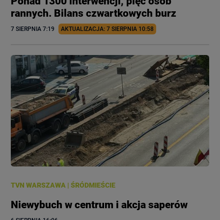
Ponad 1300 interwencji, pięć osób
rannych. Bilans czwartkowych burz
7 SIERPNIA
 7:19
AKTUALIZACJA: 
7 SIERPNIA
 10:58
TVN WARSZAWA
|
ŚRÓDMIEŚCIE
Niewybuch w centrum i akcja saperów