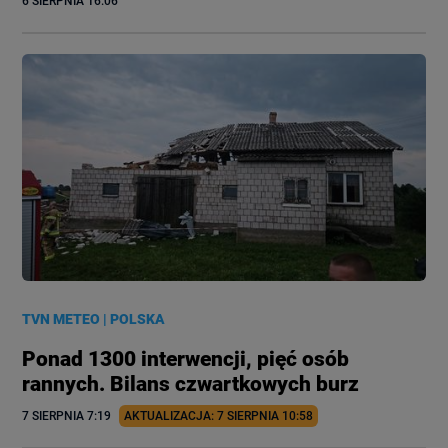
6 SIERPNIA
 16:06
TVN METEO
|
POLSKA
Ponad 1300 interwencji, pięć osób
rannych. Bilans czwartkowych burz
7 SIERPNIA
 7:19
AKTUALIZACJA: 
7 SIERPNIA
 10:58