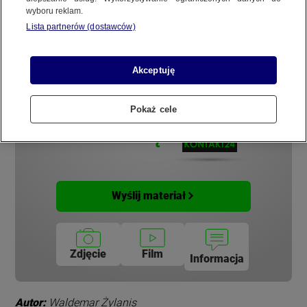
wyboru reklam.
REGULAMIN SERWISU
Lista partnerów (dostawców)
POLITYKA PRYWATNOŚCI
Akceptuję
Ważny temat?
Pokaż cele
Copyright (C) 1997-2025 Korzystanie z materiałów redakcyjnych TVN S.A. / TVN Media Sp. z
Podziel się!
o.o. wymaga wcześniejszej zgody TVN S.A./ TVN Media Sp. z o.o. oraz zawarcia stosownej
umowy licencyjnej. Na podstawie art. 25 ust. 1 pkt. 1 b) ustawy o prawie autorskim i prawach
pokrewnych TVN S.A. / TVN Media Sp. z o.o. wyraźnie zastrzega, że dalsze
rozpowszechnianie artykułów zamieszczonych w programach oraz na stronach
internetowych TVN S.A. / TVN Media Sp. z o.o. jest zabronione.
Wyślij materiał
Zdjęcie
Film
Informacja
Autor:
Waldemar Żylanis