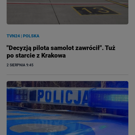
TVN24
|
POLSKA
"Decyzją pilota samolot zawrócił". Tuż
po starcie z Krakowa
2 SIERPNIA
 9:45