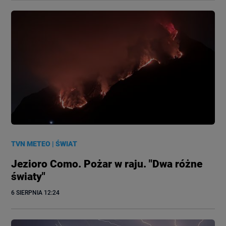
TVN METEO
|
ŚWIAT
Jezioro Como. Pożar w raju. "Dwa różne
światy"
6 SIERPNIA
 12:24