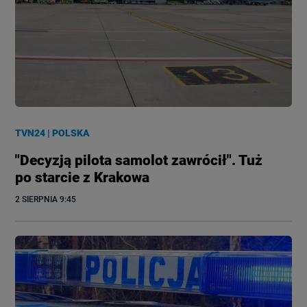
TVN24
|
POLSKA
"Decyzją pilota samolot zawrócił". Tuż
po starcie z Krakowa
2 SIERPNIA
 9:45