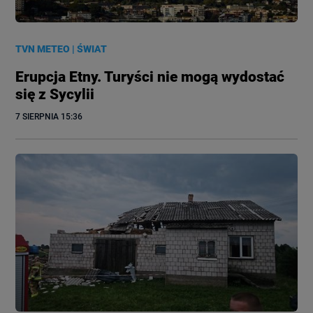
TVN METEO
|
ŚWIAT
Erupcja Etny. Turyści nie mogą wydostać
się z Sycylii
7 SIERPNIA
 15:36