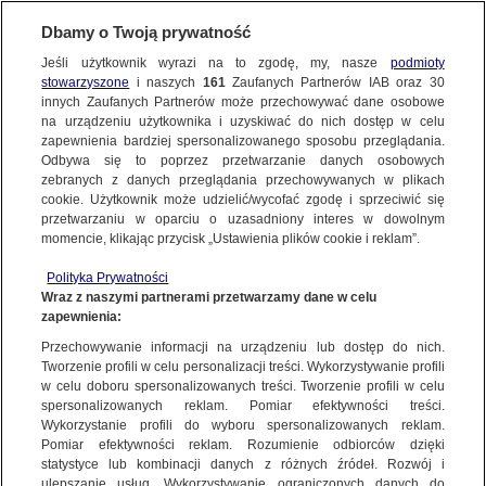
KONTAKT24
Dbamy o Twoją prywatność
Jeśli użytkownik wyrazi na to zgodę, my, nasze
podmioty
Wyślij Materiał
stowarzyszone
i naszych
161
Zaufanych Partnerów IAB oraz
30
innych Zaufanych Partnerów może przechowywać dane osobowe
na urządzeniu użytkownika i uzyskiwać do nich dostęp w celu
zapewnienia bardziej spersonalizowanego sposobu przeglądania.
Dzień dobry!
Odbywa się to poprzez przetwarzanie danych osobowych
WYŚLIJ MATERIAŁ
Jedno konto do wszystkich usług
zebranych z danych przeglądania przechowywanych w plikach
cookie. Użytkownik może udzielić/wycofać zgodę i sprzeciwić się
przetwarzaniu w oparciu o uzasadniony interes w dowolnym
NAJNOWSZE
momencie, klikając przycisk „Ustawienia plików cookie i reklam”.
ZALOGUJ SIĘ
Polityka Prywatności
Wraz z naszymi partnerami przetwarzamy dane w celu
GORĄCE TEMATY
zapewnienia:
Zarejestruj się
Przechowywanie informacji na urządzeniu lub dostęp do nich.
KONTAKT24
|
NAJNOWSZE
Tworzenie profili w celu personalizacji treści. Wykorzystywanie profili
WIĘCEJ
w celu doboru spersonalizowanych treści. Tworzenie profili w celu
Hamowanie, poślizg, odbicie od wywrotki.
spersonalizowanych reklam. Pomiar efektywności treści.
Wykorzystanie profili do wyboru spersonalizowanych reklam.
Kierowca skody miał dużo szczęścia
KANAŁY
Pomiar efektywności reklam. Rozumienie odbiorców dzięki
statystyce lub kombinacji danych z różnych źródeł. Rozwój i
31 MAJA
 2013
 11:32
ulepszanie usług. Wykorzystywanie ograniczonych danych do