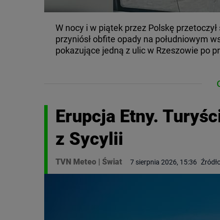
W nocy i w piątek przez Polskę przetoczył 
przyniósł obfite opady na południowym w
pokazujące jedną z ulic w Rzeszowie po pr
Erupcja Etny. Turyśc
z Sycylii
TVN Meteo
|
Świat
7 sierpnia 2026, 15:36
Źródło