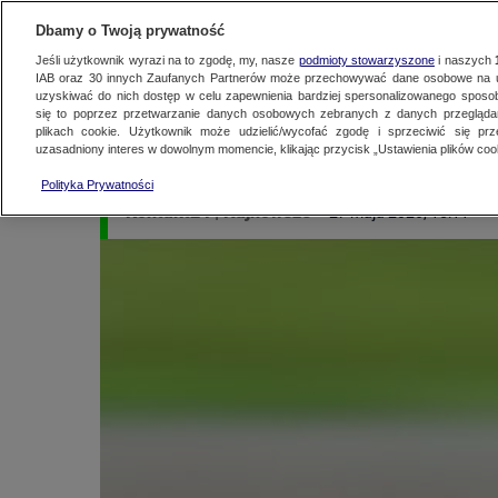
KONTAKT24
WYŚLIJ MATERIAŁ
Dbamy o Twoją prywatność
Jeśli użytkownik wyrazi na to zgodę, my, nasze
podmioty stowarzyszone
i naszych
IAB oraz
30
innych Zaufanych Partnerów może przechowywać dane osobowe na ur
MATERIAŁ UŻYTKOWNIKA
uzyskiwać do nich dostęp w celu zapewnienia bardziej spersonalizowanego sposo
się to poprzez przetwarzanie danych osobowych zebranych z danych przegląd
Grad, Kopytowa (Po
plikach cookie. Użytkownik może udzielić/wycofać zgodę i sprzeciwić się pr
uzasadniony interes w dowolnym momencie, klikając przycisk „Ustawienia plików cook
Polityka Prywatności
Kontakt24
|
Najnowsze
27 maja 2026, 15:11