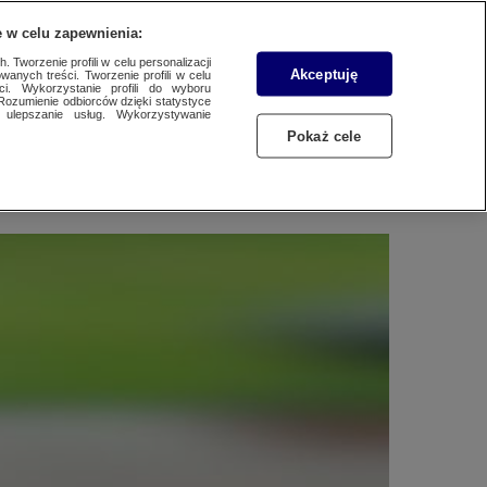
WYŚLIJ MATERIAŁ
 w celu zapewnienia:
 Tworzenie profili w celu personalizacji
Akceptuję
wanych treści. Tworzenie profili w celu
ci. Wykorzystanie profili do wyboru
Rozumienie odbiorców dzięki statystyce
ulepszanie usług. Wykorzystywanie
Pokaż cele