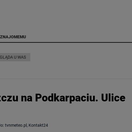
 ZNAJOMEMU
YGLĄDA U WAS
zczu na Podkarpaciu. Ulice
ło:
tvnmeteo.pl, Kontakt24